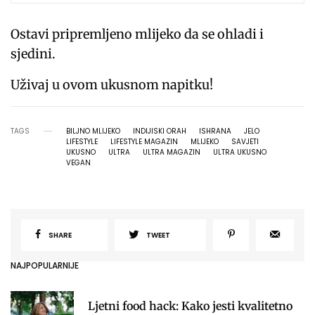
Ostavi pripremljeno mlijeko da se ohladi i
sjedini.
Uživaj u ovom ukusnom napitku!
TAGS
BILJNO MLIJEKO
INDIJISKI ORAH
ISHRANA
JELO
LIFESTYLE
LIFESTYLE MAGAZIN
MLIJEKO
SAVJETI
UKUSNO
ULTRA
ULTRA MAGAZIN
ULTRA UKUSNO
VEGAN
SHARE
TWEET
NAJPOPULARNIJE
Ljetni food hack: Kako jesti kvalitetno