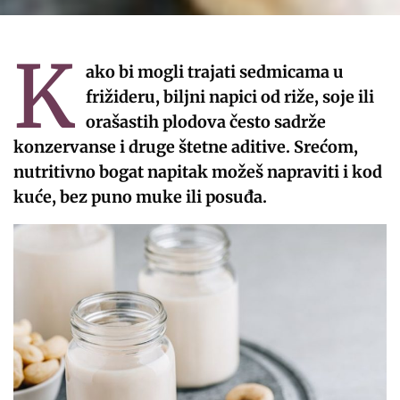
K
ako bi mogli trajati sedmicama u
frižideru, biljni napici od riže, soje ili
orašastih plodova često sadrže
konzervanse i druge štetne aditive. Srećom,
nutritivno bogat napitak možeš napraviti i kod
kuće, bez puno muke ili posuđa.