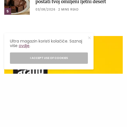
postati tvoj omiljeni ljetni desert
03/08/2026
2 MINS READ
5
Ultra magazin koristi kolačiće. Saznaj
više
ovdje
.
I ACCEPT USE OF COOKIES