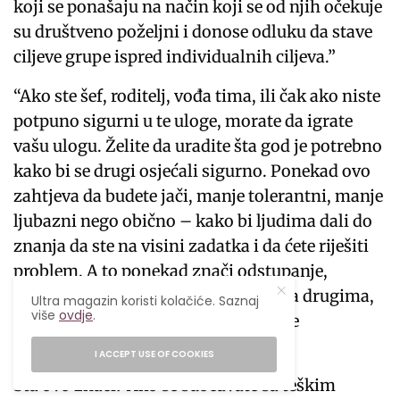
koji se ponašaju na način koji se od njih očekuje
su društveno poželjni i donose odluku da stave
ciljeve grupe ispred individualnih ciljeva.”
“Ako ste šef, roditelj, vođa tima, ili čak ako niste
potpuno sigurni u te uloge, morate da igrate
vašu ulogu. Želite da uradite šta god je potrebno
kako bi se drugi osjećali sigurno. Ponekad ovo
zahtjeva da budete jači, manje tolerantni, manje
ljubazni nego obično – kako bi ljudima dali do
znanja da ste na visini zadatka i da ćete riješiti
problem. A to ponekad znači odstupanje,
usporavanje, pokazivanje poštovanja drugima,
Ultra magazin koristi kolačiće. Saznaj
više
ovdje
.
tako što ćete zaista slušati,” dodala je
Gruenberg.
I ACCEPT USE OF COOKIES
Šta ovo znači? Ako se suočavate sa teškim