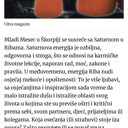
Ultra magazin
Mladi Mesec u Škorpiji se susreće sa Saturnom u
Ribama. Saturnova energija je ozbiljna,
odgovorna i stroga, što se odnosi na karmičke
životne lekcije, naporan rad, moć, zakone i
pravila. U međuvremenu, energija Riba nudi
osjećaj mekoće i opuštenosti: To je više ljubavi,
sa osjećanjima i inspiracijom sada vreme da
malo istražite dušu i istražite oblasti svog
života u kojima ste su previše oštri i kritični
prema sebi, svom partneru, djeci, prijateljima ili
kolegama. Koja osećanja (ili strahovi) stoje iza
ovoga? Zašto reagujete ili se ponašate na