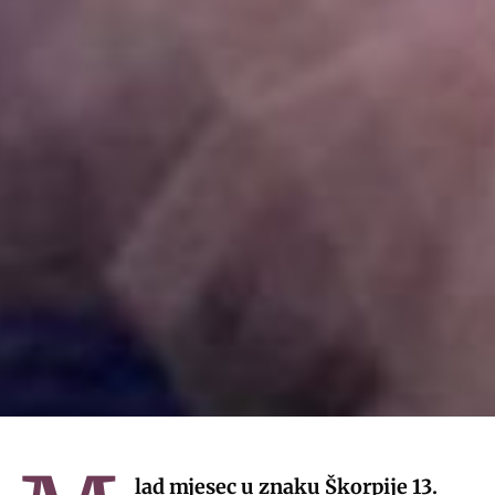
lad mjesec u znaku Škorpije 13.