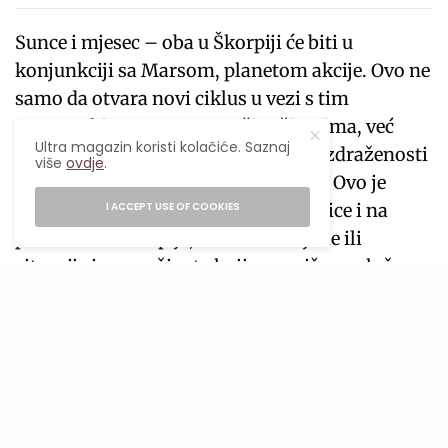
Sunce i mjesec – oba u Škorpiji će biti u
konjunkciji sa Marsom, planetom akcije. Ovo ne
samo da otvara novi ciklus u vezi s tim
marsovskim temama u našim životima, već
Ultra magazin koristi kolačiće. Saznaj
može i pojačati osjećaj napetosti, razdraženosti
više
ovdje
.
i pritiska da se ponašamo brzopleto. Ovo je
usklađeno vrijeme da postavite granice i na
I ACCEPT USE OF COOKIES
pravi način Škorpije, očistite sve ljude ili
situacije iz svog života koji vam više ne služe.
Novi počeci su na horizontu, ali ćemo se prvo
morati predati i proći kroz neku nelagodu prije
nego što možemo iskoristiti prednosti.
Ovaj mladi mjesec posebno će donijeti
iznenadnu i naglu promjenu u naše živote zbog