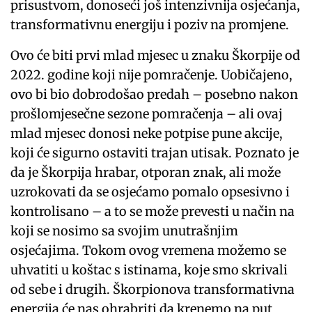
prisustvom, donoseći još intenzivnija osjećanja,
transformativnu energiju i poziv na promjene.
Ovo će biti prvi mlad mjesec u znaku Škorpije od
2022. godine koji nije pomračenje. Uobičajeno,
ovo bi bio dobrodošao predah – posebno nakon
prošlomjesečne sezone pomračenja – ali ovaj
mlad mjesec donosi neke potpise pune akcije,
koji će sigurno ostaviti trajan utisak. Poznato je
da je Škorpija hrabar, otporan znak, ali može
uzrokovati da se osjećamo pomalo opsesivno i
kontrolisano – a to se može prevesti u način na
koji se nosimo sa svojim unutrašnjim
osjećajima. Tokom ovog vremena možemo se
uhvatiti u koštac s istinama, koje smo skrivali
od sebe i drugih. Škorpionova transformativna
energija će nas ohrabriti da krenemo na put