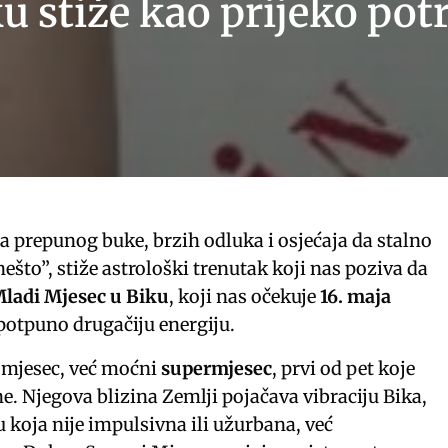
u stiže kao prijeko pot
a prepunog buke, brzih odluka i osjećaja da stalno
ešto”, stiže astrološki trenutak koji nas poziva da
ladi Mjesec u Biku
, koji nas očekuje
16. maja
potpuno drugačiju energiju.
 mjesec, već moćni
supermjesec
, prvi od pet koje
e. Njegova blizina Zemlji pojačava vibraciju Bika,
 koja nije impulsivna ili užurbana, već