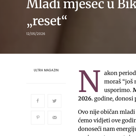
Mladi mjesec u Bik
„reset“
12/05/2026
N
ULTRA MAGAZIN
akon period
moraš “još n
usporimo.
M
2026.
godine, donosi 
Ovo nije običan mladi
ćemo vidjeti ove godin
donoseći nam energiju