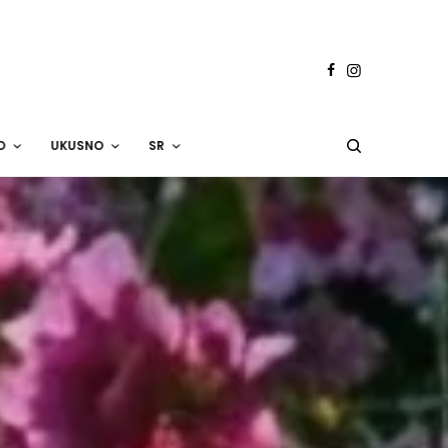
O
UKUSNO
SR