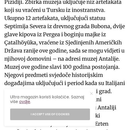
Pizidiji. Zbirka muzeja uključuje niz artefakata
koji su vraćeni u Tursku iz inostranstva.
Ukupno 12 artefakata, uključujući statuu
Septimija Severa iz drevnog grada Bubona, dvije
glave kipova iz Pergea i boginju majke iz
Çatalhöyüka, vraćene iz Sjedinjenih Američkih
Država ranije ove godine, sada se mogu vidjeti u
njihovoj domovini – na adresi muzej Antalije.
Muzej ove godine slavi 100 godina postojanja.
Njegovi predmeti svjedoče historijskim
događajima uključujući i period kada su Italijani
nakon Prvog svjetskog rata okupirali grad.
Ultra magazin koristi kolačiće. Saznaj
Zbog tadašnje inicijative da se pojedini
više
ovdje
.
artefakti, koji su bili na otvorenom u Antaliji
I ACCEPT USE OF COOKIES
prebace u konzulat Italije, gimnazijski
nastavnik u Antaliji Suleyman Fikri Erten