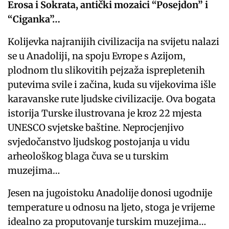
Erosa i Sokrata, antički mozaici “Posejdon” i
“Ciganka”…
Kolijevka najranijih civilizacija na svijetu nalazi
se u Anadoliji, na spoju Evrope s Azijom,
plodnom tlu slikovitih pejzaža isprepletenih
putevima svile i začina, kuda su vijekovima išle
karavanske rute ljudske civilizacije. Ova bogata
istorija Turske ilustrovana je kroz 22 mjesta
UNESCO svjetske baštine. Neprocjenjivo
svjedočanstvo ljudskog postojanja u vidu
arheološkog blaga čuva se u turskim
muzejima…
Jesen na jugoistoku Anadolije donosi ugodnije
temperature u odnosu na ljeto, stoga je vrijeme
idealno za proputovanje turskim muzejima…