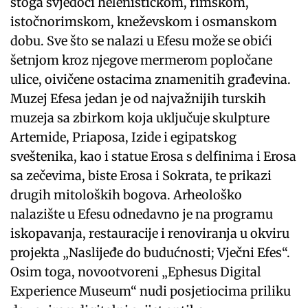
stoga svjedoči helenističkom, rimskom,
istočnorimskom, kneževskom i osmanskom
dobu. Sve što se nalazi u Efesu može se obići
šetnjom kroz njegove mermerom popločane
ulice, oivičene ostacima znamenitih građevina.
Muzej Efesa jedan je od najvažnijih turskih
muzeja sa zbirkom koja uključuje skulpture
Artemide, Priaposa, Izide i egipatskog
sveštenika, kao i statue Erosa s delfinima i Erosa
sa zečevima, biste Erosa i Sokrata, te prikazi
drugih mitoloških bogova. Arheološko
nalazište u Efesu odnedavno je na programu
iskopavanja, restauracije i renoviranja u okviru
projekta „Naslijeđe do budućnosti; Vječni Efes“.
Osim toga, novootvoreni „Ephesus Digital
Experience Museum“ nudi posjetiocima priliku