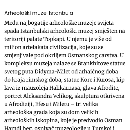
Arheološki muzej Istanbula
Među najbogatije arheološke muzeje svijeta
spada Istanbulski arheološki muzej smješten na
teritoriji palate Topkapi. U njemu je više od
milion artefakata civilizacija, koje su se
smjenjivale pod okriljem Osmanskog carstva. U
kompleksu muzeja nalaze se Brankhitove statue
svetog puta Didyma-Milet od arhaičnog doba
do kraja rimskog doba, statue Kore i Kurosa, kip
lava iz mauzoleja Halikarnasa, glava Afrodite,
portret Aleksandra Velikog, skulptura otkrivena
u Afrodiziji, Efesu i Miletu – tri velika
arheološka grada koja su dom velikih
arheoloških iskopina, koje je predvodio Osman
Hamdi beg, osnivač muzeologije u Turskoj i