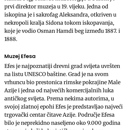
prvi direktor muzeja u 19. vijeku. Jedna od
iskopina je i sakrofag Aleksandra, otkriven u
nekropoli kralja Sidona tokom iskopavanja,
koje je vodio Osman Hamdi beg između 1887. i
1888.
Muzej Efesa
Efes je najpoznatiji drevni grad svijeta uvršten
na listu UNESCO baštine. Grad je na svom
vrhuncu bio prestonica rimske pokrajine Male
Azije i jedna od najvećih komercijalnih luka
antičkog svijeta. Prema nekima autorima, u
svojoj zlatnoj epohi Efes je predstavljao najveći
trgovački centar čitave Azije. Područje Efesa
bilo je neprekidno naseljeno oko 9.000 godina