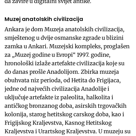
da zavire u digitalni svijet antike.
Muzej anatolskih civilizacija
Ankara je dom Muzeja anatolskih civilizacija,
smještenog u dvije osmanske zgrade u blizini
zamka u Ankari. Muzejski kompleks, proglašen
za „Muzej godine u Evropi“ 1997. godine,
hronološki izlaže artefakte civilizacija koje su
do danas prošle Anadolijom. Zbirka muzeja
obuhvata niz perioda, od Hetita do Frigijaca,
jedne od najvećih civilizacija Anadolije i
uključuje artefakte iz paleolita, halkolita i
antičkog bronzanog doba, asirskih trgovačkih
kolonija, starog hetitskog carskog doba, kao i
Frigijskog Kraljevstva, Kasnog Hetitskog
Kraljevstva i Urartskog Kraljevstva. U muzeju su