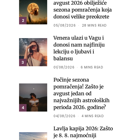
avgust 2026 obilježiće
sezona pomračenja koja
donosi velike preokrete
2
05/08/2026
28 MINS READ
Venera ulazi u Vagu i
donosi nam najfiniju
lekciju o ljubavi i
balansu
3
01/08/2026
6 MINS READ
Počinje sezona
pomračenja! Zašto je
avgust jedan od
najvažnijih astroloških
perioda 2026. godine?
4
04/08/2026
4 MINS READ
Lavlja kapija 2026: Zašto
je 8. 8. najmoćniji