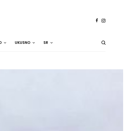
O
UKUSNO
SR