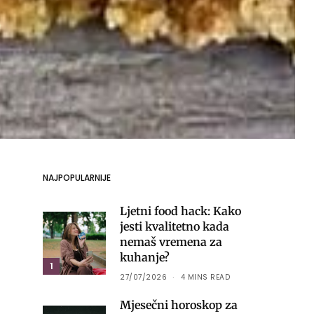
NAJPOPULARNIJE
Ljetni food hack: Kako
jesti kvalitetno kada
nemaš vremena za
kuhanje?
1
27/07/2026
4 MINS READ
Mjesečni horoskop za