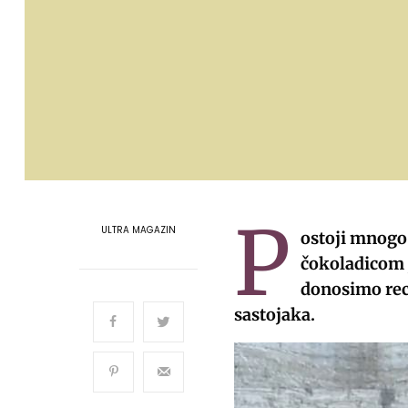
P
ULTRA MAGAZIN
ostoji mnogo 
čokoladicom j
donosimo rec
sastojaka.