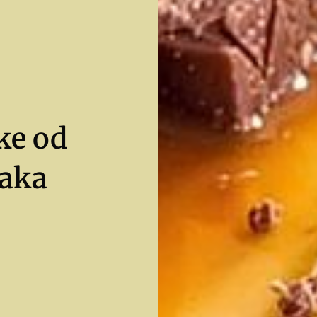
ke od
jaka