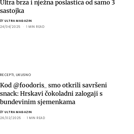
Ultra brza i nježna poslastica od samo 3
sastojka
BY
ULTRA MAGAZIN
24/04/2025
1 MIN READ
RECEPTI
,
UKUSNO
Kod @foodoris_ smo otkrili savršeni
snack: Hrskavi čokoladni zalogaji s
bundevinim sjemenkama
BY
ULTRA MAGAZIN
26/02/2025
1 MIN READ