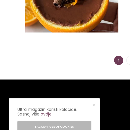
1
Ultra magazin koristi kolačiće.
Saznaj više
ovdje
.
I ACCEPT USE OF COOKIES