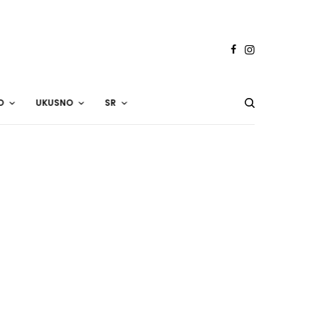
O
UKUSNO
SR