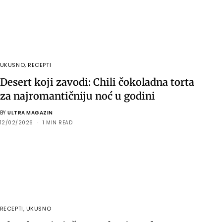
UKUSNO
,
RECEPTI
Desert koji zavodi: Chili čokoladna torta
za najromantičniju noć u godini
BY
ULTRA MAGAZIN
12/02/2026
1 MIN READ
RECEPTI
,
UKUSNO