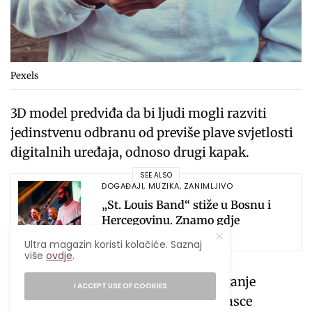
Pexels
3D model predviđa da bi ljudi mogli razviti
jedinstvenu odbranu od previše plave svjetlosti
digitalnih uređaja, odnoso drugi kapak.
SEE ALSO
DOGAĐAJI
,
MUZIKA
,
ZANIMLJIVO
„St. Louis Band“ stiže u Bosnu i
Hercegovinu. Znamo gdje
nastupaju 1. jula!
Ultra magazin koristi kolačiće. Saznaj
više
ovdje
.
Prethodne studije su otkrile, da izlaganje
I ACCEPT USE OF COOKIES
plavom svjetlu može poremetiti obrasce