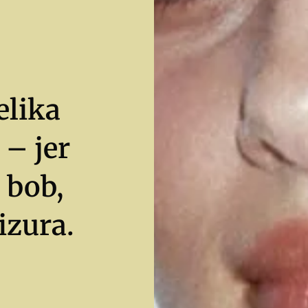
elika
 – jer
 bob,
rizura.