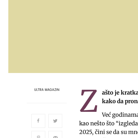
Z
ULTRA MAGAZIN
ašto je kratk
kako da prona
Već godinam
kao nešto što “izgleda
2025, čini se da su m