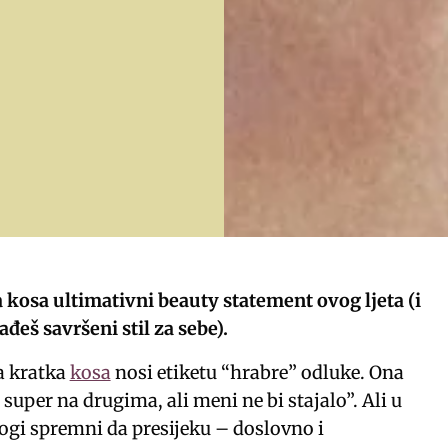
a kosa ultimativni beauty statement ovog ljeta (i
đeš savršeni stil za sebe).
a kratka
kosa
nosi etiketu “hrabre” odluke. Ona
 super na drugima, ali meni ne bi stajalo”. Ali u
nogi spremni da presijeku – doslovno i