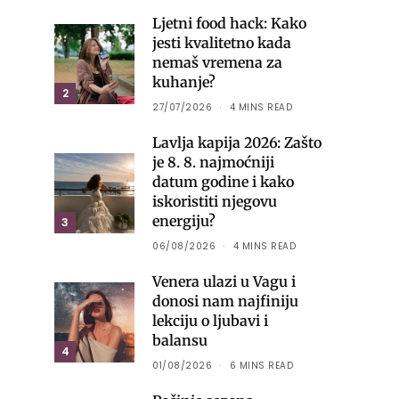
Ljetni food hack: Kako
jesti kvalitetno kada
nemaš vremena za
kuhanje?
2
27/07/2026
4 MINS READ
Lavlja kapija 2026: Zašto
je 8. 8. najmoćniji
datum godine i kako
iskoristiti njegovu
energiju?
3
06/08/2026
4 MINS READ
Venera ulazi u Vagu i
donosi nam najfiniju
lekciju o ljubavi i
balansu
4
01/08/2026
6 MINS READ