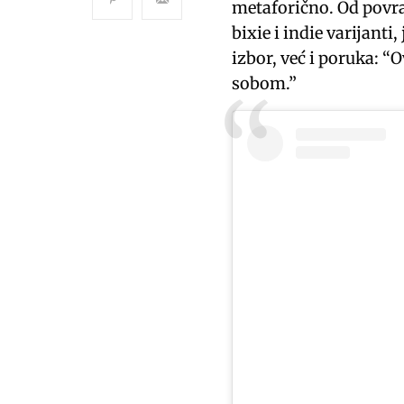
metaforično. Od povra
bixie i indie varijanti
izbor, već i poruka: “
sobom.”