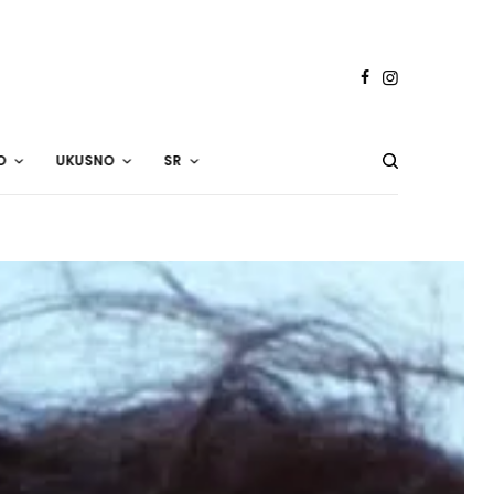
O
UKUSNO
SR