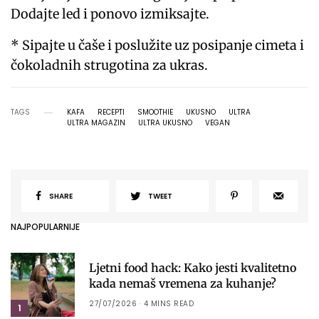
Dodajte led i ponovo izmiksajte.
* Sipajte u čaše i poslužite uz posipanje cimeta i
čokoladnih strugotina za ukras.
TAGS
KAFA
RECEPTI
SMOOTHIE
UKUSNO
ULTRA
ULTRA MAGAZIN
ULTRA UKUSNO
VEGAN
SHARE
TWEET
NAJPOPULARNIJE
Ljetni food hack: Kako jesti kvalitetno
kada nemaš vremena za kuhanje?
27/07/2026
4 MINS READ
1