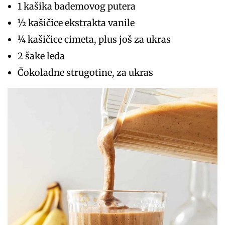
1 kašika bademovog putera
½ kašičice ekstrakta vanile
¼ kašičice cimeta, plus još za ukras
2 šake leda
Čokoladne strugotine, za ukras