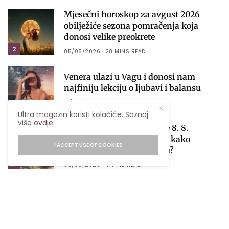
Mjesečni horoskop za avgust 2026
obilježiće sezona pomračenja koja
donosi velike preokrete
2
05/08/2026
28 MINS READ
Venera ulazi u Vagu i donosi nam
najfiniju lekciju o ljubavi i balansu
01/08/2026
6 MINS READ
3
Ultra magazin koristi kolačiće. Saznaj
više
ovdje
.
Lavlja kapija 2026: Zašto je 8. 8.
najmoćniji datum godine i kako
I ACCEPT USE OF COOKIES
iskoristiti njegovu energiju?
4
06/08/2026
4 MINS READ
Počinje sezona pomračenja! Zašto je
avgust jedan od najvažnijih astroloških
perioda 2026. godine?
5
04/08/2026
4 MINS READ