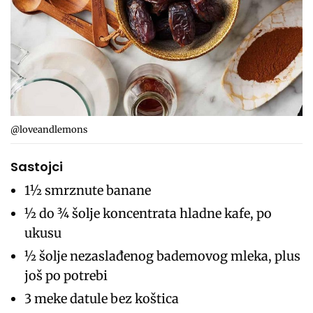
@loveandlemons
Sastojci
1½ smrznute banane
½ do ¾ šolje koncentrata hladne kafe, po
ukusu
½ šolje nezaslađenog bademovog mleka, plus
još po potrebi
3 meke datule bez koštica