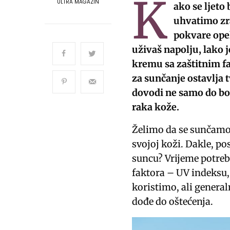
K
ULTRA MAGAZIN
ako se ljeto
uhvatimo zra
pokvare opek
uživaš napolju, lako j
kremu sa zaštitnim f
za sunčanje ostavlja 
dovodi ne samo do bol
raka kože.
Želimo da se sunčamo 
svojoj koži. Dakle, po
suncu? Vrijeme potreb
faktora – UV indeksu,
koristimo, ali genera
dođe do oštećenja.