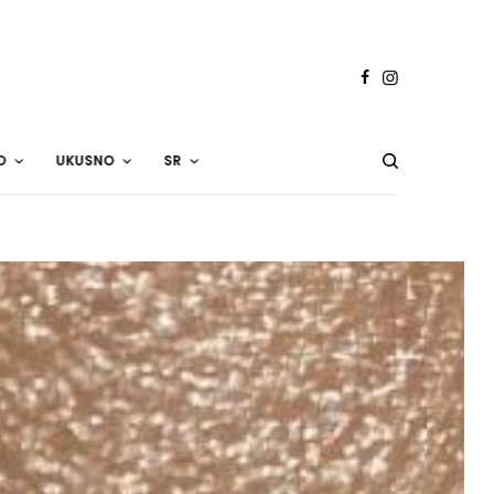
O
UKUSNO
SR