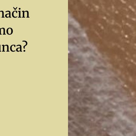
 način
emo
unca?