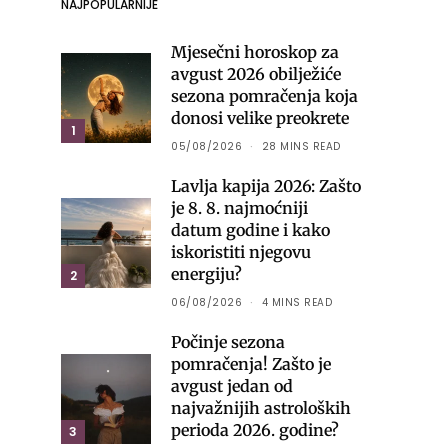
NAJPOPULARNIJE
Mjesečni horoskop za
avgust 2026 obilježiće
sezona pomračenja koja
donosi velike preokrete
1
05/08/2026
28 MINS READ
Lavlja kapija 2026: Zašto
je 8. 8. najmoćniji
datum godine i kako
iskoristiti njegovu
energiju?
2
06/08/2026
4 MINS READ
Počinje sezona
pomračenja! Zašto je
avgust jedan od
najvažnijih astroloških
perioda 2026. godine?
3