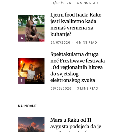
04/08/2026
4 MINS READ
Ljetni food hack: Kako
jesti kvalitetno kada
nemaš vremena za
kuhanje?
4
27/07/2026
4 MINS READ
Spektakularna druga
noć Freshwave festivala
: Od regionalnih hitova
do svjetskog
elektronskog zvuka
5
08/08/2026
3 MINS READ
NAJNOVIJE
Mars u Raku od 11.
avgusta podsjeća da je