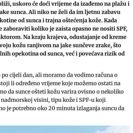
 bliži, uskoro će doći vrijeme da izađemo na plažu i
ke sunca. Ali niko ne želi da im ljetnu zabavu
otine od sunca i trajna oštećenja kože. Kada
e zaboraviti koliko je zaista opasno ne nositi SPF,
aktorom. Na kraju krajeva, odustajanje od kreme
tvoju kožu ranjivom na jake sunčeve zrake, što
nih opekotina od sunca, već i povećava rizik od
po cijeli dan, ali moramo da vodimo računa o
stoji li određeno vrijeme koje možemo ostati na
no da sunce ošteti kožu varira ovisno o nekoliko
 nadmorskoj visini, tipu kože i SPF-u koji
lno je potrebno oko 20 minuta izlaganja suncu da