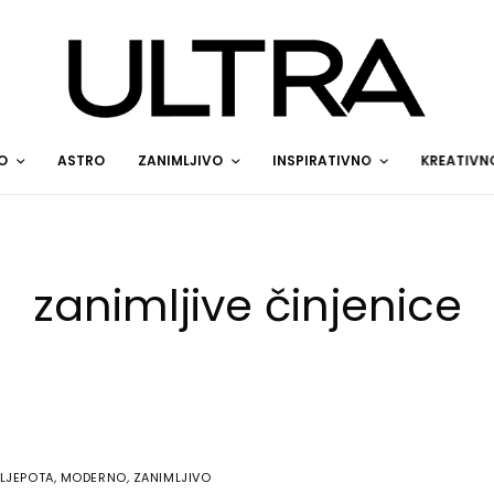
O
ASTRO
ZANIMLJIVO
INSPIRATIVNO
KREATIVN
zanimljive činjenice
LJEPOTA
,
MODERNO
,
ZANIMLJIVO