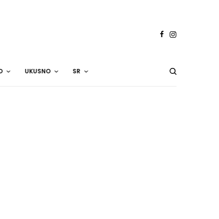
O
UKUSNO
SR