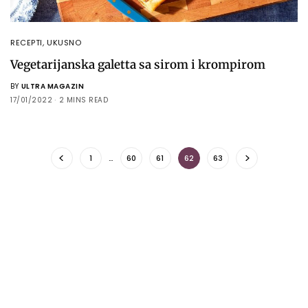
RECEPTI
,
UKUSNO
Vegetarijanska galetta sa sirom i krompirom
BY
ULTRA MAGAZIN
17/01/2022
2 MINS READ
1
…
60
61
62
63