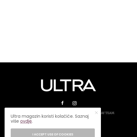
© 2026 ULTRA MAGAZIN. SVA PRAVA ZADRŽANA.
PLAY TEAM
Ultra magazin koristi kolačiće. Saznaj
više
ovdje
.
USLOVI KORIŠTENJA
IMPRESSUM
I ACCEPT USE OF COOKIES