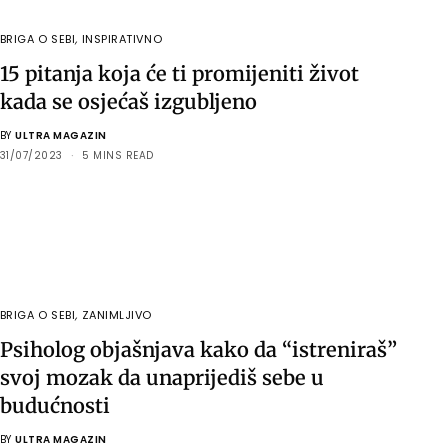
BRIGA O SEBI
,
INSPIRATIVNO
15 pitanja koja će ti promijeniti život
kada se osjećaš izgubljeno
BY
ULTRA MAGAZIN
31/07/2023
5 MINS READ
BRIGA O SEBI
,
ZANIMLJIVO
Psiholog objašnjava kako da “istreniraš”
svoj mozak da unaprijediš sebe u
budućnosti
BY
ULTRA MAGAZIN