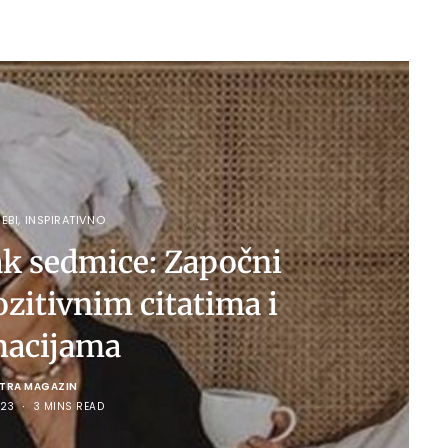
EBI
,
INSPIRATIVNO
ak sedmice: Započni
ozitivnim citatima i
macijama
LTRA MAGAZIN
23
3 MINS READ