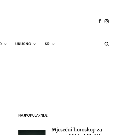
O
UKUSNO
SR
NAJPOPULARNIJE
Mjesečni horoskop za