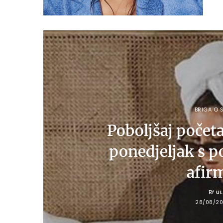
BRIGA O S
Poboljšaj počet
ponedjeljak s p
afir
BY
U
28/08/20