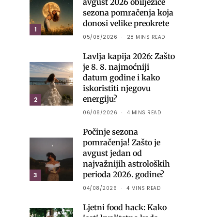
avgust 2026 obilježiće
sezona pomračenja koja
donosi velike preokrete
1
05/08/2026
28 MINS READ
Lavlja kapija 2026: Zašto
je 8. 8. najmoćniji
datum godine i kako
iskoristiti njegovu
energiju?
2
06/08/2026
4 MINS READ
Počinje sezona
pomračenja! Zašto je
avgust jedan od
najvažnijih astroloških
perioda 2026. godine?
3
04/08/2026
4 MINS READ
Ljetni food hack: Kako