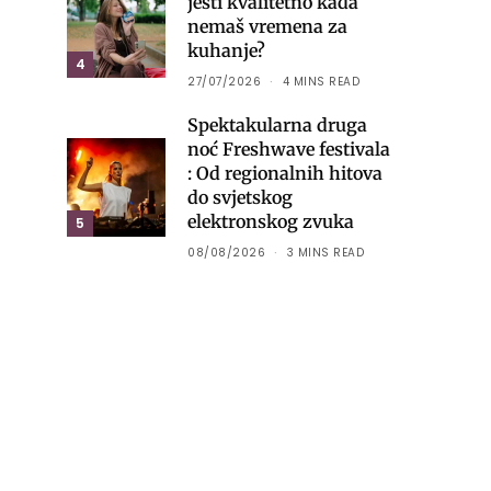
jesti kvalitetno kada
nemaš vremena za
kuhanje?
4
27/07/2026
4 MINS READ
Spektakularna druga
noć Freshwave festivala
: Od regionalnih hitova
do svjetskog
elektronskog zvuka
5
08/08/2026
3 MINS READ