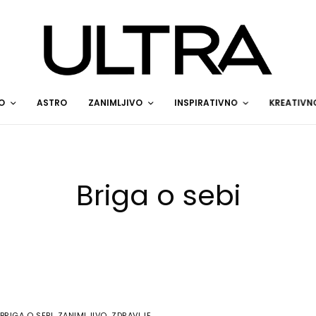
O
ASTRO
ZANIMLJIVO
INSPIRATIVNO
KREATIVN
Briga o sebi
BRIGA O SEBI
,
ZANIMLJIVO
,
ZDRAVLJE