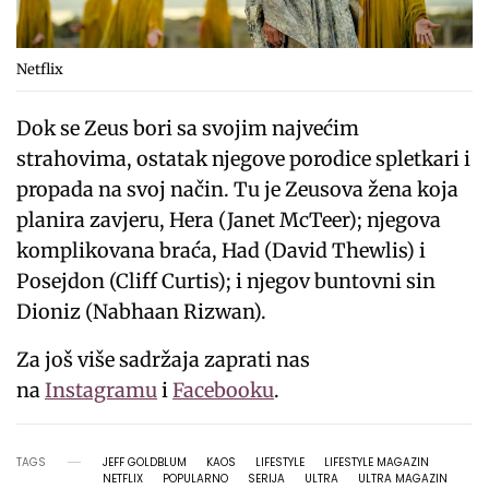
Netflix
Dok se Zeus bori sa svojim najvećim
strahovima, ostatak njegove porodice spletkari i
propada na svoj način. Tu je Zeusova žena koja
planira zavjeru, Hera (Janet McTeer); njegova
komplikovana braća, Had (David Thewlis) i
Posejdon (Cliff Curtis); i njegov buntovni sin
Dioniz (Nabhaan Rizwan).
Za još više sadržaja zaprati nas
na
Instagramu
i
Facebooku
.
TAGS
JEFF GOLDBLUM
KAOS
LIFESTYLE
LIFESTYLE MAGAZIN
NETFLIX
POPULARNO
SERIJA
ULTRA
ULTRA MAGAZIN