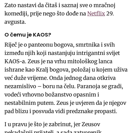
Zato nastavi da čitaš i saznaj sve o mračnoj
komediji, prije nego što dođe na
Netflix
29.
avgusta.
O čemu je KAOS?
Riječ je o panteonu bogova, smrtnika i svih
između njih koji nastanjuju intrigantni svijet
KAOS-a. Zeus je na vrhu mitološkog lanca
ishrane kao Kralj bogova, položaj u kojem uživa
već duže vrijeme. Onda jednog dana otkriva
nezamislivo – boru na čelu. Paranoja se gradi,
vodeći vrhovno božanstvo opasnim i
nestabilnim putem. Zeus je uvjeren da je njegov
pad blizu i posvuda vidi predznake propasti.
I u pravu je što je zabrinut, jer Zeusov
nekadašnji prijatelj, a sada zatvorenik,