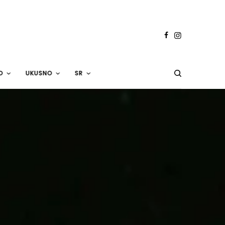
O
UKUSNO
SR