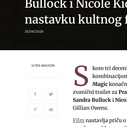
Bullock i Nicole 
nastavku kultnog 
25/06/2026
S
ULTRA MAGAZIN
koro tri dece
kombinacijom 
Magic
konačno
zvanični trailer za
Pra
Sandra Bullock
i
Nico
Gillian Owens.
Film
nastavlja priču o