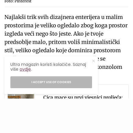
Foto: Pinterest
Najlakši trik svih dizajnera enterijera u malim
prostorima je veliko ogledalo zbog koga prostor
izgleda veći nego što jeste. Ako je tvoje
predsoblje malo, pritom voliš minimalistički
stil, veliko ogledalo koje dominira prostorom
može izgledati jako elegantno. Može se
Ultra magazin koristi kolačiće. Saznaj
kombinovati i sa minimalističkom konzolom
više
ovdje
.
ili većom biljkom.
I ACCEPT USE OF COOKIES
SEE ALSO
KREATIVNO
,
UREĐENJE DOMA
Cica mace su prvi vjesnici proljeća:
Jednostavni načini da ih ove sezone
uneseš u svoj dom
Galerija zid