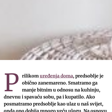
P
rilikom
uređenja doma
, predsoblje je
obično zanemareno. Smatramo ga
manje bitnim u odnosu na kuhinju,
dnevnu i spavaću sobu, pa i kupatilo. Ako
posmatramo predsoblje kao ulaz u naš svijet,
onda ono dobija mnogo veću ulogu. Na osnovu