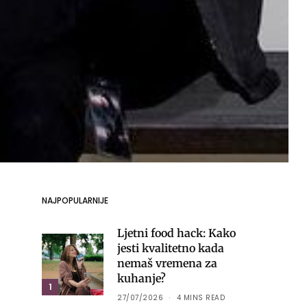
NAJPOPULARNIJE
Ljetni food hack: Kako
jesti kvalitetno kada
nemaš vremena za
kuhanje?
1
27/07/2026
4 MINS READ