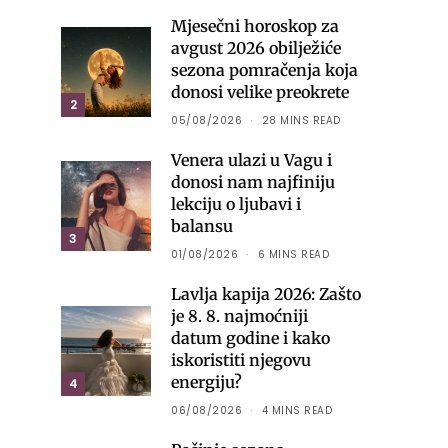
Mjesečni horoskop za
avgust 2026 obilježiće
sezona pomračenja koja
donosi velike preokrete
2
05/08/2026
28 MINS READ
Venera ulazi u Vagu i
donosi nam najfiniju
lekciju o ljubavi i
balansu
3
01/08/2026
6 MINS READ
Lavlja kapija 2026: Zašto
je 8. 8. najmoćniji
datum godine i kako
iskoristiti njegovu
energiju?
4
06/08/2026
4 MINS READ