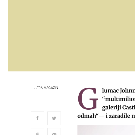
G
ULTRA MAGAZIN
lumac Johnn
“multimilio
galeriji Cas
odmah“— i zaradile m