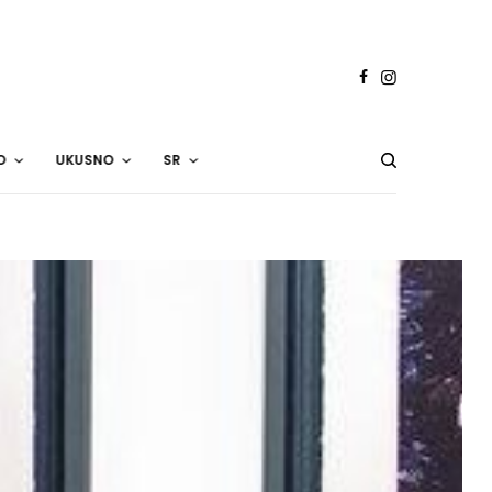
O
UKUSNO
SR