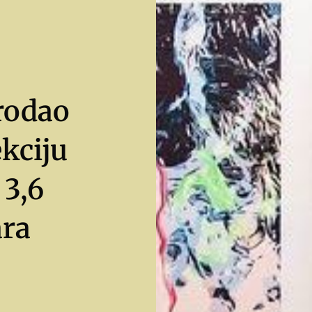
rodao
kciju
 3,6
ara