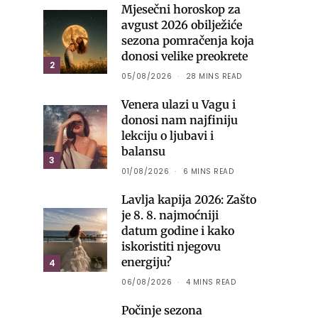
Mjesečni horoskop za
avgust 2026 obilježiće
sezona pomračenja koja
donosi velike preokrete
2
05/08/2026
28 MINS READ
Venera ulazi u Vagu i
donosi nam najfiniju
lekciju o ljubavi i
balansu
3
01/08/2026
6 MINS READ
Lavlja kapija 2026: Zašto
je 8. 8. najmoćniji
datum godine i kako
iskoristiti njegovu
energiju?
4
06/08/2026
4 MINS READ
Počinje sezona