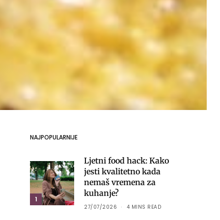
NAJPOPULARNIJE
Ljetni food hack: Kako
jesti kvalitetno kada
nemaš vremena za
kuhanje?
1
27/07/2026
4 MINS READ