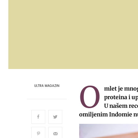
O
ULTRA MAGAZIN
mlet je mnog
proteina i u
U našem rece
omiljenim Indomie n