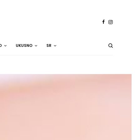
O
UKUSNO
SR