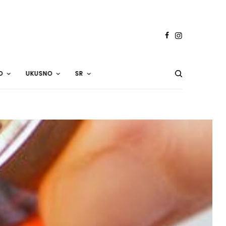
O
UKUSNO
SR