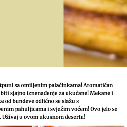
tpuni sa omiljenim palačinkama! Aromatičan
e biti sjajno iznenađenje za ukućane! Mekane i
e od bundeve odlično se slažu s
nim pahuljicama i svježim voćem! Ovo jelo se
. Uživaj u ovom ukusnom desertu!