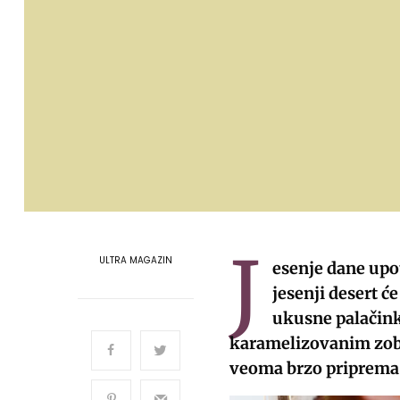
J
ULTRA MAGAZIN
esenje dane upo
jesenji desert ć
ukusne palačink
karamelizovanim zobe
veoma brzo priprema