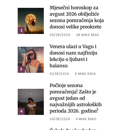
Mjesečni horoskop za
avgust 2026 obilježiće
sezona pomračenja koja
donosi velike preokrete
2
05/08/2026
28 MINS READ
Venera ulazi u Vagu i
donosi nam najfiniju
lekciju o ljubavi i
balansu
3
01/08/2026
6 MINS READ
Počinje sezona
pomračenja! Zašto je
avgust jedan od
najvažnijih astroloških
perioda 2026. godine?
4
04/08/2026
4 MINS READ