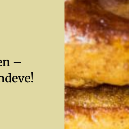
en –
ndeve!