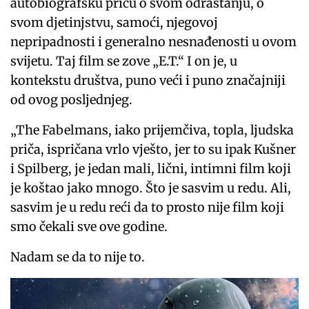
autobiografsku priču o svom odrastanju, o
svom djetinjstvu, samoći, njegovoj
nepripadnosti i generalno nesnađenosti u ovom
svijetu. Taj film se zove „E.T.“ I on je, u
kontekstu društva, puno veći i puno značajniji
od ovog posljednjeg.
„The Fabelmans, iako prijemčiva, topla, ljudska
priča, ispričana vrlo vješto, jer to su ipak Kušner
i Spilberg, je jedan mali, lični, intimni film koji
je koštao jako mnogo. Što je sasvim u redu. Ali,
sasvim je u redu reći da to prosto nije film koji
smo čekali sve ove godine.
Nadam se da to nije to.