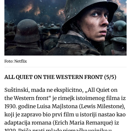
Foto: Netflix
ALL QUIET ON THE WESTERN FRONT (5/5)
Suštinski, mada ne eksplicitno, „All Quiet on
the Western front“ je rimejk istoimenog filma iz
1930. godine Luisa Majlstona (Lewis Milestone),
koji je zapravo bio prvi film u istoriji nastao kao
adaptacija romana (Erich Maria Remarque) iz
1929. Priča prati mlade njemačke vojnike u