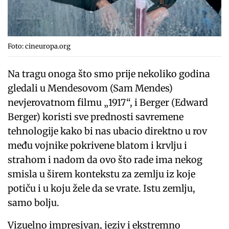
Foto: cineuropa.org
Na tragu onoga što smo prije nekoliko godina
gledali u Mendesovom (Sam Mendes)
nevjerovatnom filmu „1917“, i Berger (Edward
Berger) koristi sve prednosti savremene
tehnologije kako bi nas ubacio direktno u rov
među vojnike pokrivene blatom i krvlju i
strahom i nadom da ovo što rade ima nekog
smisla u širem kontekstu za zemlju iz koje
potiču i u koju žele da se vrate. Istu zemlju,
samo bolju.
Vizuelno impresivan, jeziv i ekstremno