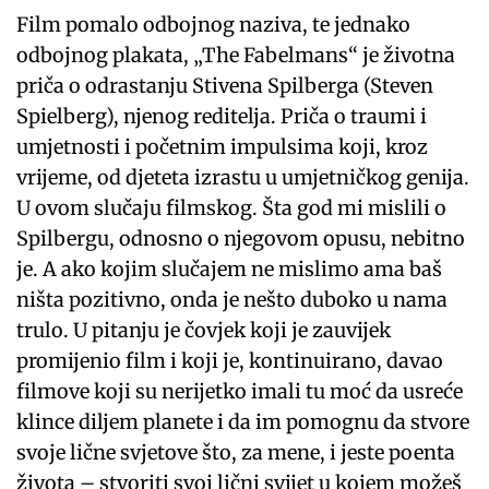
Film pomalo odbojnog naziva, te jednako
odbojnog plakata, „The Fabelmans“ je životna
priča o odrastanju Stivena Spilberga (Steven
Spielberg), njenog reditelja. Priča o traumi i
umjetnosti i početnim impulsima koji, kroz
vrijeme, od djeteta izrastu u umjetničkog genija.
U ovom slučaju filmskog. Šta god mi mislili o
Spilbergu, odnosno o njegovom opusu, nebitno
je. A ako kojim slučajem ne mislimo ama baš
ništa pozitivno, onda je nešto duboko u nama
trulo. U pitanju je čovjek koji je zauvijek
promijenio film i koji je, kontinuirano, davao
filmove koji su nerijetko imali tu moć da usreće
klince diljem planete i da im pomognu da stvore
svoje lične svjetove što, za mene, i jeste poenta
života – stvoriti svoj lični svijet u kojem možeš