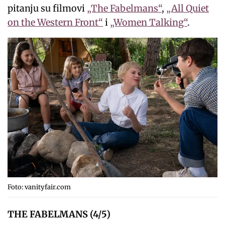
pitanju su filmovi
„The Fabelmans“
,
„All Quiet
on the Western Front“
i
„Women Talking“
.
Foto: vanityfair.com
THE FABELMANS (4/5)