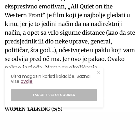
ekspresivno emotivan, „All Quiet on the
Western Front“ je film koji je najbolje gledati u
kinu, jer je to jedini način da na nadirektniji
način, a opet sa vrlo sigurne distance (kao da ste
predsjednik ili dio neke uprave, general,
političar, šta god…), učestvujete u paklu koji vam
se odvija pred očima. Jer ovo je pakao. Ovako
pakao izgleda. Nema tu okolišanja.
Ultra magazin koristi kolačiće. Saznaj
više
ovdje
.
Foto: Michael Gibson
I ACCEPT USE OF COOKIES
WOMEN TALKING (5/5)
Adaptacija istoimene knjige, bazirane na
stvarnom događaju, „Women Talking“ je
vjerovatno najmanje zapažen film u