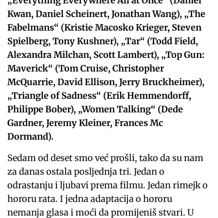
„Everything Everywhere All at Once“ (Daniel
Kwan, Daniel Scheinert, Jonathan Wang), „The
Fabelmans“ (Kristie Macosko Krieger, Steven
Spielberg, Tony Kushner), „Tar“ (Todd Field,
Alexandra Milchan, Scott Lambert), „Top Gun:
Maverick“ (Tom Cruise, Christopher
McQuarrie, David Ellison, Jerry Bruckheimer),
„Triangle of Sadness“ (Erik Hemmendorff,
Philippe Bober), „Women Talking“ (Dede
Gardner, Jeremy Kleiner, Frances Mc
Dormand).
Sedam od deset smo već prošli, tako da su nam
za danas ostala posljednja tri. Jedan o
odrastanju i ljubavi prema filmu. Jedan rimejk o
hororu rata. I jedna adaptacija o hororu
nemanja glasa i moći da promijeniš stvari. U