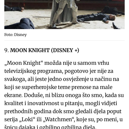
Foto: Disney
MOON KNIGHT (DISNEY +)
„Moon Knight“ možda nije u samom vrhu
televizijskog programa, pogotovo jer nije za
svakoga, ali jeste jedno osvježenje u načinu na
koji se superherojske teme prenose na male
ekrane. Doduše, ni blizu onoga što smo, kada su
kvalitet i inovativnost u pitanju, mogli vidjeti
prethodnih godina dok smo gledali djela poput
serija „Loki“ ili „Watchmen“, koje su, po meni, u
špicu dajaka i ozbiljno ozbiljna djela.