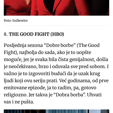
Foto: Indiewire
THE GOOD FIGHT (HBO)
Posljednja sezona “Dobre borbe” (The Good
Fight), najbolja do sada, ako je to uopšte
moguće, jer je svaka bila čista genijalnost, došla
je neočekivano, brzo i oduvala sve pred sobom. I
važno je to izgovoriti budući da je uzak krug
ljudi koji ovu seriju prati. Već godinama, od prve
emitovane epizode, ja to radim, pa, gotovo
religiozno. Jer takva je “Dobra borba”. Uhvati
vas i ne pušta.