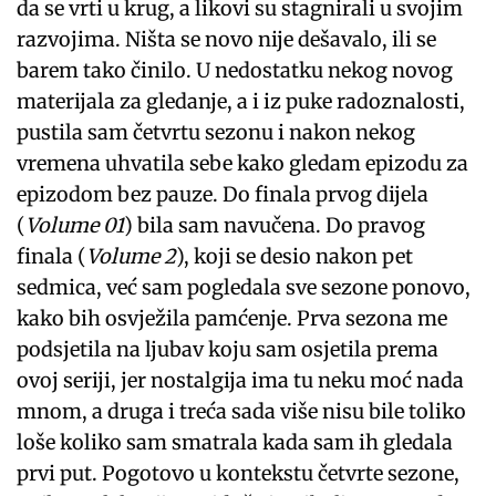
da se vrti u krug, a likovi su stagnirali u svojim
razvojima. Ništa se novo nije dešavalo, ili se
barem tako činilo. U nedostatku nekog novog
materijala za gledanje, a i iz puke radoznalosti,
pustila sam četvrtu sezonu i nakon nekog
vremena uhvatila sebe kako gledam epizodu za
epizodom bez pauze. Do finala prvog dijela
(
Volume 01
) bila sam navučena. Do pravog
finala (
Volume 2
), koji se desio nakon pet
sedmica, već sam pogledala sve sezone ponovo,
kako bih osvježila pamćenje. Prva sezona me
podsjetila na ljubav koju sam osjetila prema
ovoj seriji, jer nostalgija ima tu neku moć nada
mnom, a druga i treća sada više nisu bile toliko
loše koliko sam smatrala kada sam ih gledala
prvi put. Pogotovo u kontekstu četvrte sezone,