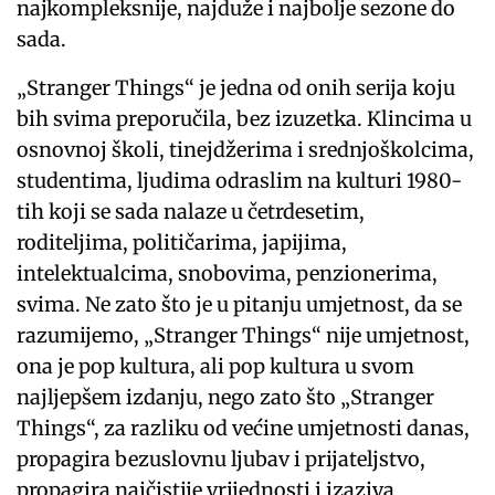
najkompleksnije, najduže i najbolje sezone do
sada.
„Stranger Things“ je jedna od onih serija koju
bih svima preporučila, bez izuzetka. Klincima u
osnovnoj školi, tinejdžerima i srednjoškolcima,
studentima, ljudima odraslim na kulturi 1980-
tih koji se sada nalaze u četrdesetim,
roditeljima, političarima, japijima,
intelektualcima, snobovima, penzionerima,
svima. Ne zato što je u pitanju umjetnost, da se
razumijemo, „Stranger Things“ nije umjetnost,
ona je pop kultura, ali pop kultura u svom
najljepšem izdanju, nego zato što „Stranger
Things“, za razliku od većine umjetnosti danas,
propagira bezuslovnu ljubav i prijateljstvo,
propagira najčistije vrijednosti i izaziva