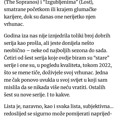
(The Sopranos) i “Izgubljenima” (Lost),
smatrane početkom ili krajem glumačke
karijere, dok su danas one nerijetko njen
vrhunac.
Godina iza nas nije iznjedrila toliki broj dobrih
serija kao prošla, ali jeste donijela nešto
neobično – neke od najboljih sezona do sada.
Četiri od šest serija koje ovdje biram su “stare”
serije i one su, u pogledu kvaliteta, tokom 2022,
što se mene tiče, doživjele svoj vrhunac. Jedna
me čak ponovo uvukla u svoj svijet u koji sam
mislila da se nikada više neću vratiti. Ostalih
šest su nove serije. I to kakve.
Lista je, naravno, kao i svaka lista, subjektivna…
redoslijed se sigurno može pomijerati naprijed-