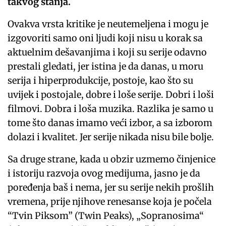
takvog stanja.
Ovakva vrsta kritike je neutemeljena i mogu je
izgovoriti samo oni ljudi koji nisu u korak sa
aktuelnim dešavanjima i koji su serije odavno
prestali gledati, jer istina je da danas, u moru
serija i hiperprodukcije, postoje, kao što su
uvijek i postojale, dobre i loše serije. Dobri i loši
filmovi. Dobra i loša muzika. Razlika je samo u
tome što danas imamo veći izbor, a sa izborom
dolazi i kvalitet. Jer serije nikada nisu bile bolje.
Sa druge strane, kada u obzir uzmemo činjenice
i istoriju razvoja ovog medijuma, jasno je da
poređenja baš i nema, jer su serije nekih prošlih
vremena, prije njihove renesanse koja je počela
“Tvin Piksom” (Twin Peaks), „Sopranosima“