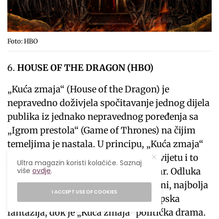
Foto: HBO
HOUSE OF THE DRAGON (HBO)
„Kuća zmaja“ (House of the Dragon) je
nepravedno doživjela spočitavanje jednog dijela
publika iz jednako nepravednog poređenja sa
„Igrom prestola“ (Game of Thrones) na čijim
temeljima je nastala. U principu, „Kuća zmaja“
je prolog „Igre“ i dešava se u istom svijetu i to
Ultra magazin koristi kolačiće. Saznaj
im je otprilike jedina zajednička stvar. Odluka
više
ovdje
.
da im to bude jedina spona je, po meni, najbolja
I ACCEPT USE OF COOKIES
odluka budući da je „Igra prestola“ epska
fantazija, dok je „Kuća zmaja“ politička drama.