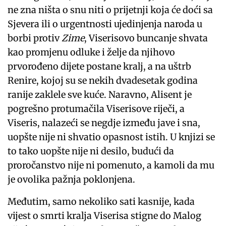
ne zna ništa o snu niti o prijetnji koja će doći sa
Sjevera ili o urgentnosti ujedinjenja naroda u
borbi protiv
Zime
, Viserisovo buncanje shvata
kao promjenu odluke i želje da njihovo
prvorođeno dijete postane kralj, a na uštrb
Renire, kojoj su se nekih dvadesetak godina
ranije zaklele sve kuće. Naravno, Alisent je
pogrešno protumačila Viserisove riječi, a
Viseris, nalazeći se negdje između jave i sna,
uopšte nije ni shvatio opasnost istih. U knjizi se
to tako uopšte nije ni desilo, budući da
proročanstvo nije ni pomenuto, a kamoli da mu
je ovolika pažnja poklonjena.
Međutim, samo nekoliko sati kasnije, kada
vijest o smrti kralja Viserisa stigne do Malog