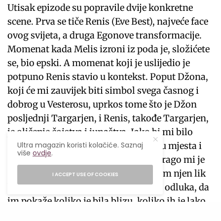
Utisak epizode su popravile dvije konkretne
scene. Prva se tiče Renis (Eve Best), najveće face
ovog svijeta, a druga Egonove transformacije.
Momenat kada Melis izroni iz poda je, složićete
se, bio epski. A momenat koji je uslijedio je
potpuno Renis stavio u kontekst. Poput Džona,
koji će mi zauvijek biti simbol svega časnog i
dobrog u Vesterosu, uprkos tome što je Džon
posljednji Targarjen, i Renis, takođe Targarjen,
je oličenje čojstva i junaštva. Iako bi mi bilo
Ultra magazin koristi kolačiće. Saznaj
najdraže da ih je sve spržila tu na licu mjesta i
više
ovdje
.
završila rat prije nego što je počeo, drago mi je
što se to nije desilo, jer bi u surpotnom njen lik
I ACCEPT USE OF COOKIES
bio potpuno obezvrijeđen. Upravo ta odluka, da
im pokaže koliko je bila blizu, koliko ih je lako
mogla izbrisati sa lica zemlje, a ipak to nije