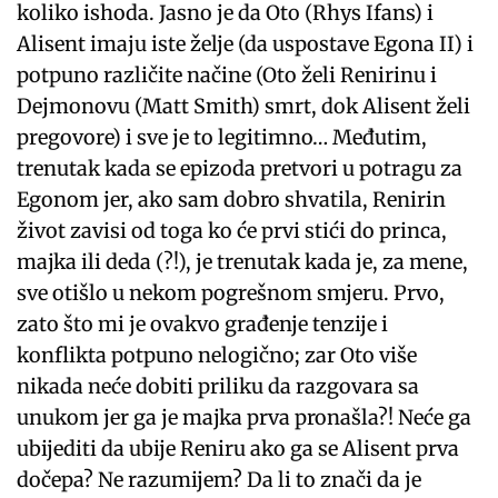
koliko ishoda. Jasno je da Oto (Rhys Ifans) i
Alisent imaju iste želje (da uspostave Egona II) i
potpuno različite načine (Oto želi Renirinu i
Dejmonovu (Matt Smith) smrt, dok Alisent želi
pregovore) i sve je to legitimno… Međutim,
trenutak kada se epizoda pretvori u potragu za
Egonom jer, ako sam dobro shvatila, Renirin
život zavisi od toga ko će prvi stići do princa,
majka ili deda (?!), je trenutak kada je, za mene,
sve otišlo u nekom pogrešnom smjeru. Prvo,
zato što mi je ovakvo građenje tenzije i
konflikta potpuno nelogično; zar Oto više
nikada neće dobiti priliku da razgovara sa
unukom jer ga je majka prva pronašla?! Neće ga
ubijediti da ubije Reniru ako ga se Alisent prva
dočepa? Ne razumijem? Da li to znači da je