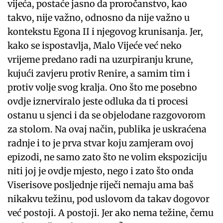
vijeća, postaće jasno da proročanstvo, kao
takvo, nije važno, odnosno da nije važno u
kontekstu Egona II i njegovog krunisanja. Jer,
kako se ispostavlja, Malo Vijeće već neko
vrijeme predano radi na uzurpiranju krune,
kujući zavjeru protiv Renire, a samim tim i
protiv volje svog kralja. Ono što me posebno
ovdje iznerviralo jeste odluka da ti procesi
ostanu u sjenci i da se objelodane razgovorom
za stolom. Na ovaj način, publika je uskraćena
radnje i to je prva stvar koju zamjeram ovoj
epizodi, ne samo zato što ne volim ekspoziciju
niti joj je ovdje mjesto, nego i zato što onda
Viserisove posljednje riječi nemaju ama baš
nikakvu težinu, pod uslovom da takav dogovor
već postoji. A postoji. Jer ako nema težine, čemu