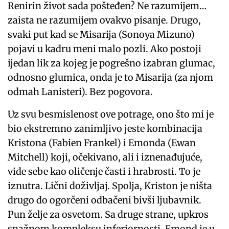
Renirin život sada pošteđen? Ne razumijem…
zaista ne razumijem ovakvo pisanje. Drugo,
svaki put kad se Misarija (Sonoya Mizuno)
pojavi u kadru meni malo pozli. Ako postoji
ijedan lik za kojeg je pogrešno izabran glumac,
odnosno glumica, onda je to Misarija (za njom
odmah Lanisteri). Bez pogovora.
Uz svu besmislenost ove potrage, ono što mi je
bio ekstremno zanimljivo jeste kombinacija
Kristona (Fabien Frankel) i Emonda (Ewan
Mitchell) koji, očekivano, ali i iznenađujuće,
vide sebe kao oličenje časti i hrabrosti. To je
iznutra. Lični doživljaj. Spolja, Kriston je ništa
drugo do ogorčeni odbačeni bivši ljubavnik.
Pun želje za osvetom. Sa druge strane, upkros
snažnom kompleksu inferiornosti, Emond je u