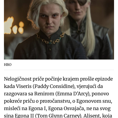
HBO
Nelogičnost priče počinje krajem prošle epizode
kada Viseris (Paddy Considine), vjerujući da
razgovara sa Renirom (Emma D’Arcy), ponovo
pokreće priču o proročanstvu, o Egonovom snu,
misleći na Egona I, Egona Osvajača, ne na svog
sina Egona II (Tom Glynn Carney). Alisent, koja