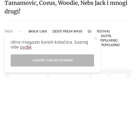
Tamamovic, Coeus, Woodie, Nebs Jack i mnogi
drugi!
TAGS
BANJA LUKA
DESETI FRESH WAVE
DJ
FESTIVAL
FRESH WAVE
FRESH WAVE KAMP
KAMP
KASTEL
LIFESTYLE
LIFESTYLE MAGAZIN
MUZIKA
POPULARNO
Ultra magazin koristi kolačiće. Saznaj
TECHNO
ULTRA
ULTRA MAGAZIN
ULTRA POPULARNO
više
ovdje
.
VRBAS
I ACCEPT USE OF COOKIES
SHARE
TWEET
NAJPOPULARNIJE
Ljetni food hack: Kako jesti kvalitetno
kada nemaš vremena za kuhanje?
27/07/2026
4 MINS READ
1