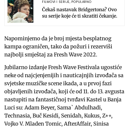
FILMOVI I SERIJE
,
POPULARNO
Čekaš nastavak Bridgertona? Ovo
su serije koje će ti skratiti čekanje.
Napominjemo da je broj mjesta besplatnog
kampa ograničen, tako da požuri i rezerviši
najbolji smještaj za Fresh Wave 2022.
Jubilarno izdanje Fresh Wave Festivala ugostiće
neke od najcjenjenijih i nauticajnjih izvođača sa
svjetske muzičke scene ikada, a u prvoj fazi
objavljenih izvođača, koji će od 11. do 13. avgusta
nastupiti na fantastičnoj tvrđavi Kastel u Banja
Luci su: Adam Beyer, Sama` Abdulhadi,
Technasia, Buč Kesidi, Senidah, Kukus, Z++,
Vojko V. Mladen Tomic, AfterAffair, Sinisa