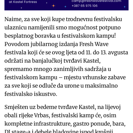
Naime, za sve koji kupe trodnevnu festivalsku
ulaznicu namijenili smo mogućnost potpuno
besplatnog boravka u festivalskom kampu!
Povodom jubilarnog izdanja Fresh Wave
festivala koji će se ovog ljeta od 11. do 13. avgusta
održati na banjalučkoj tvrđavi Kastel,
spremamo mnogo zanimljivih sadržaja u
festivalskom kampu – mjestu vrhunske zabave
za sve koji se odluče da urone u maksimalno
festivalsko iskustvo.
Smješten uz bedeme tvrđave Kastel, na lijevoj
obali rijeke Vrbas, festivalski kamp će, osim
kompletne infrastrukture, gastro ponude, bara,
DJ stage-a i debele hladovine ispod krošnji