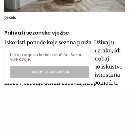
pexels
Prihvati sezonske vježbe
Iskoristi ponude koje sezona pruža. Uživaj u
brzim šetnjama na svježem jesenjem zraku, idi
Ultra magazin koristi kolačiće. Saznaj
na klizanje sa prijateljima zimi ili isprobaj
više
ovdje
.
planinarenje ili skijanje za jedinstveno iskustvo
I ACCEPT USE OF COOKIES
vježbanja. Uživanje u sezonskim aktivnostima
može vježbanje učiniti zabavnijim i pomoći ti
da s nestrpljenjem iščekuješ aktivnosti tokom
jeseni i zime.
SEE ALSO
BRIGA O SEBI
,
INSPIRATIVNO
Zašto je regulacija nervnog sistema
najvažniji wellness trend