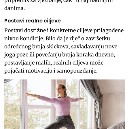
pripremiš za vježbanje, čak i u najhladnijim
danima.
Postavi realne ciljeve
Postavi dostižne i konkretne ciljeve prilagođene
nivou kondicije. Bilo da je riječ o završetku
određenog broja sklekova, savladavanju nove
joga poze ili povećanju broja koraka dnevno,
postavljanje malih, realnih ciljeva može
pojačati motivaciju i samopouzdanje.