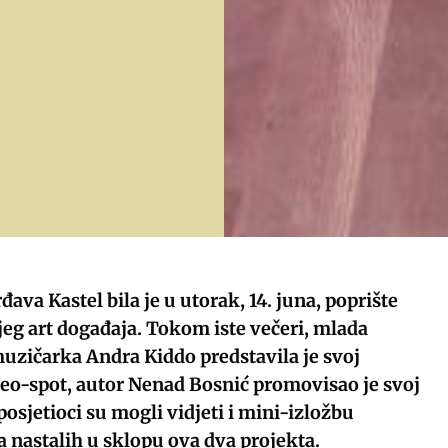
đava Kastel bila je u utorak, 14. juna, poprište
eg art događaja. Tokom iste večeri, mlada
uzičarka Andra Kiddo predstavila je svoj
ideo-spot, autor Nenad Bosnić promovisao je svoj
osjetioci su mogli vidjeti i mini-izložbu
ija nastalih u sklopu ova dva projekta.