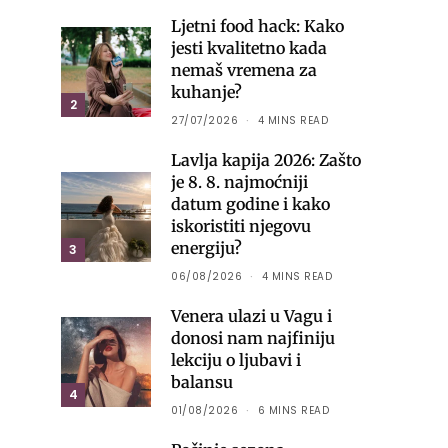
Ljetni food hack: Kako
jesti kvalitetno kada
nemaš vremena za
kuhanje?
2
27/07/2026
4 MINS READ
Lavlja kapija 2026: Zašto
je 8. 8. najmoćniji
datum godine i kako
iskoristiti njegovu
energiju?
3
06/08/2026
4 MINS READ
Venera ulazi u Vagu i
donosi nam najfiniju
lekciju o ljubavi i
balansu
4
01/08/2026
6 MINS READ