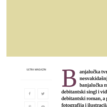
B
ULTRA MAGAZIN
anjalučka tvr
nesvakidašnj
banjalučka m
debitantski singl i v
debitantski roman, a p
fotografija i ilustrac