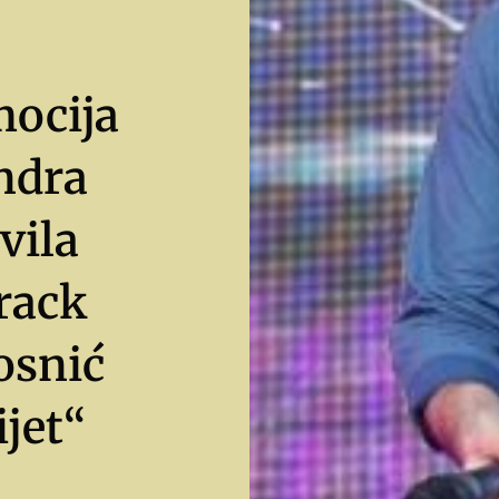
ocija
ndra
vila
rack
osnić
jet“