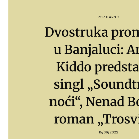
POPULARNO
Dvostruka prom
u Banjaluci: A
Kiddo predsta
singl „Soundt
noći“, Nenad B
roman „Trosvi
15/06/2022