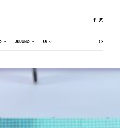
O
UKUSNO
SR