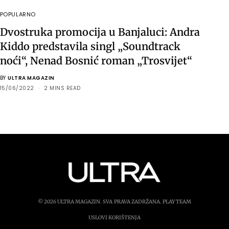
POPULARNO
Dvostruka promocija u Banjaluci: Andra
Kiddo predstavila singl „Soundtrack
noći“, Nenad Bosnić roman „Trosvijet“
BY
ULTRA MAGAZIN
15/06/2022
2 MINS READ
© 2026 ULTRA MAGAZIN. SVA PRAVA ZADRŽANA.
PLAY TEAM
USLOVI KORIŠTENJA