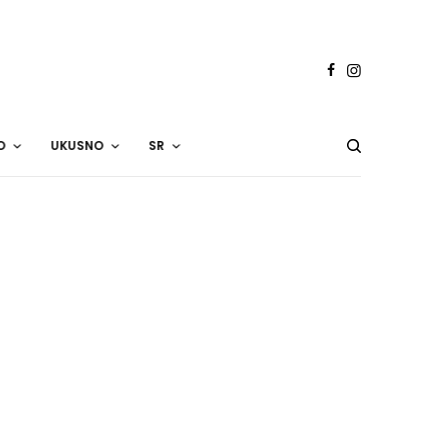
O
UKUSNO
SR