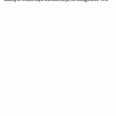
oko najviših ešalona moći. Premijera 24. jula.
PREMIJERA NOVIH EPIZODA SERIJE – MLADI
SHELDON Vž
HBO
Serija je prednastavak „Teorije velikog praska“ i