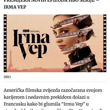
PREMIJERA NOV
IH EPIZODA HBO SERIJE –
IRMA VEP
HBO
Američka filmska zvijezda razočarana svojom
karijerom i nedavnim prekidom dolazi u
Francusku kako bi glumila “Irmu Vep” u