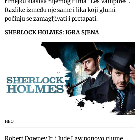
rimejku klasika nijemog filma “Les Vampires”.
Razlike između nje same i lika koji glumi
počinju se zamagljivati i pretapati.
SHERLOCK HOLMES: IGRA SJENA
HBO
Robert Downey Jr. i Jude Law ponovo glume