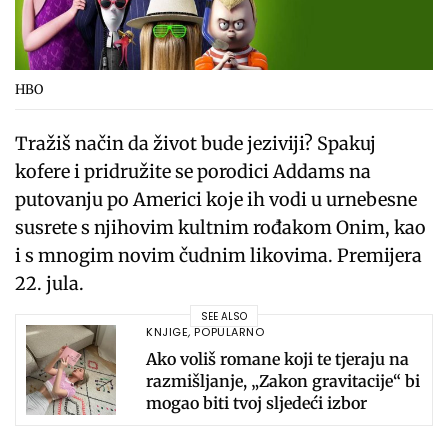
HBO
Tražiš način da život bude jeziviji? Spakuj
kofere i pridružite se porodici Addams na
putovanju po Americi koje ih vodi u urnebesne
susrete s njihovim kultnim rođakom Onim, kao
i s mnogim novim čudnim likovima. Premijera
22. jula.
SEE ALSO
KNJIGE
,
POPULARNO
Ako voliš romane koji te tjeraju na
razmišljanje, „Zakon gravitacije“ bi
mogao biti tvoj sljedeći izbor