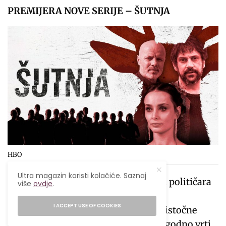
PREMIJERA NOVE SERIJE – ŠUTNJA
HBO
Ultra magazin koristi kolačiće. Saznaj
Policijski detektiv, novinar i supruga političara
više
ovdje
.
uvučeni su u strašni ponor trgovine
I ACCEPT USE OF COOKIES
maloljetnicima koja prelazi granice istočne
Europe. Otkrivaju mrežu koja se neugodno vrti