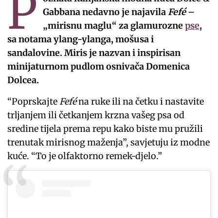
P
Gabbana nedavno je najavila
Fefé
–
„mirisnu maglu“ za glamurozne
pse
,
sa notama ylang-ylanga, mošusa i
sandalovine. Miris je nazvan i inspirisan
minijaturnom pudlom osnivača Domenica
Dolcea.
“Poprskajte
Fefé
na ruke ili na četku i nastavite
trljanjem ili četkanjem krzna vašeg psa od
sredine tijela prema repu kako biste mu pružili
trenutak mirisnog maženja”, savjetuju iz modne
kuće. “To je olfaktorno remek-djelo.”