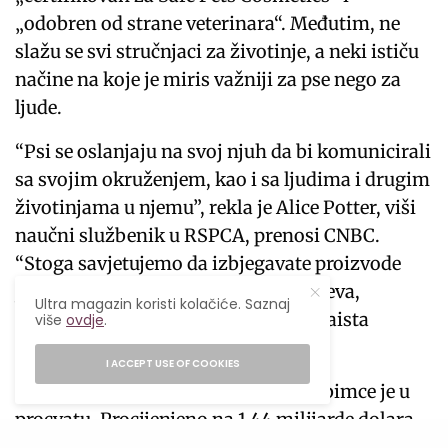
„odobren od strane veterinara“. Međutim, ne
slažu se svi stručnjaci za životinje, a neki ističu
načine na koje je miris važniji za pse nego za
ljude.
“Psi se oslanjaju na svoj njuh da bi komunicirali
sa svojim okruženjem, kao i sa ljudima i drugim
životinjama u njemu”, rekla je Alice Potter, viši
naučni službenik u RSPCA, prenosi CNBC.
“Stoga savjetujemo da izbjegavate proizvode
jakog mirisa poput parfema ili sprejeva,
Ultra magazin koristi kolačiće. Saznaj
pogotovo jer neki mirisi mogu biti zaista
više
ovdje
.
neugodni za pse.”
I ACCEPT USE OF COOKIES
Svakako,
beauty
tržište za kućne ljubimce je u
procvatu. Procijenjeno na 1,44 milijarde dolara
2024. godine, očekuje se da će tržište parfema za