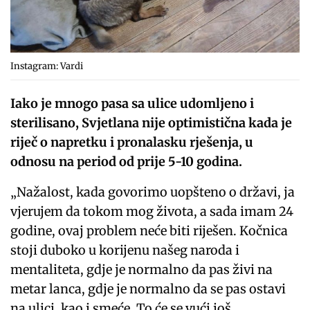
Instagram: Vardi
Iako je mnogo pasa sa ulice udomljeno i
sterilisano, Svjetlana nije optimistična kada je
riječ o napretku i pronalasku rješenja, u
odnosu na period od prije 5-10 godina.
„Nažalost, kada govorimo uopšteno o državi, ja
vjerujem da tokom mog života, a sada imam 24
godine, ovaj problem neće biti riješen. Kočnica
stoji duboko u korijenu našeg naroda i
mentaliteta, gdje je normalno da pas živi na
metar lanca, gdje je normalno da se pas ostavi
na ulici, kao i smeće. To će se vući još