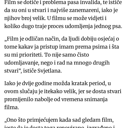
Film se dotiče i problema pasa invalida, te ističe
da su oni u stvari i najviše zanemareni, iako je
njihov broj velik. U filmu se može vidjeti i
koliko dugo traje proces udomljenja jednog psa.
„Film je odličan način, da ljudi dobiju osjećaj o
tome kakav ja pristup imam prema psima i šta
su mi prioriteti. To nije samo čisto
udomljavanje, nego i rad na mnogo drugih
stvari“, ističe Svjetlana.
Iako je dvije godine možda kratak period, u
ovom slučaju je itekako velik, jer se dosta stvari
promijenilo nabolje od vremena snimanja
filma.
„Ono što primjećujem kada sad gledam film,
jeste da je dosta toga renovirano, izgrađeno i