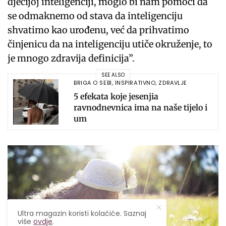
dječijoj inteligenciji, moglo bi nam pomoći da
se odmaknemo od stava da inteligenciju
shvatimo kao urođenu, već da prihvatimo
činjenicu da na inteligenciju utiče okruženje, to
je mnogo zdravija definicija”.
SEE ALSO
BRIGA O SEBI
,
INSPIRATIVNO
,
ZDRAVLJE
5 efekata koje jesenjia
ravnodnevnica ima na naše tijelo i
um
Ultra magazin koristi kolačiće. Saznaj
više
ovdje
.