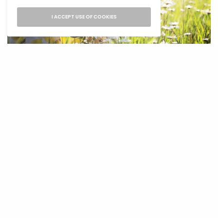
I ACCEPT USE OF COOKIES
Foto: Pexels
Istraživanje djece koja žive u Barseloni,
objavljeno 2015. godine, takođe je pokazalo je
da je zeleno okruženje, povezano sa boljom
radnom memorijom i pažnjom djece.
Izvor: theguardian.com
TAGS
DJECA
DJEČIJA INTELIGENCIJA
KOEFICIJENT INTELIGENCIJE
LIFESTYLE
LIFESTYLE MAGAZIN
NAUČNA ISTRAŽIVANJA
PRIRODA
ULTRA
ULTRA MAGAZIN
ULTRA ZANIMLJIVO
ZANIMLJIVO
ZELENILO
ZELENO OKRUŽENJE