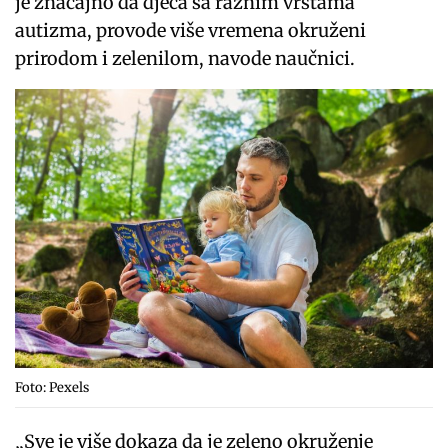
je značajno da djeca sa raznim vrstama
autizma, provode više vremena okruženi
prirodom i zelenilom, navode naučnici.
Foto: Pexels
„Sve je više dokaza da je zeleno okruženje