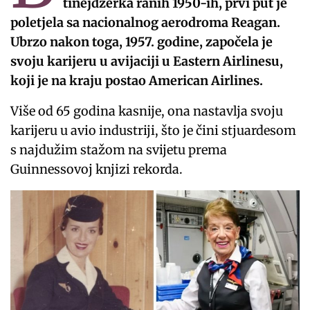
tinejdžerka ranih 1950-ih, prvi put je
poletjela sa nacionalnog aerodroma Reagan.
Ubrzo nakon toga, 1957. godine, započela je
svoju karijeru u avijaciji u Eastern Airlinesu,
koji je na kraju postao American Airlines.
Više od 65 godina kasnije, ona nastavlja svoju
karijeru u avio industriji, što je čini stjuardesom
s najdužim stažom na svijetu prema
Guinnessovoj knjizi rekorda.