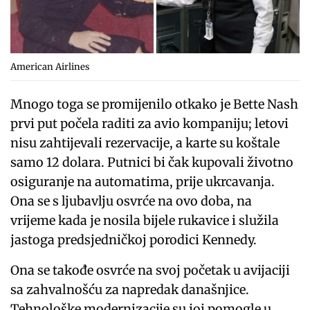
American Airlines
Mnogo toga se promijenilo otkako je Bette Nash
prvi put počela raditi za avio kompaniju; letovi
nisu zahtijevali rezervacije, a karte su koštale
samo 12 dolara. Putnici bi čak kupovali životno
osiguranje na automatima, prije ukrcavanja.
Ona se s ljubavlju osvrće na ovo doba, na
vrijeme kada je nosila bijele rukavice i služila
jastoga predsjedničkoj porodici Kennedy.
Ona se takođe osvrće na svoj početak u avijaciji
sa zahvalnošću za napredak današnjice.
Tehnološke modernizacije su joj pomogle u