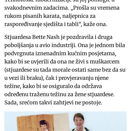
svakodnevnim zadacima. „Prošla su vremena
rukom pisanih karata, naljepnica za
raspoređivanje sjedišta i tabli“, kaže ona.
Stjuardesa Bette Nash je pozdravila i druga
poboljšanja u avio industriji. Ona je jednom bila
podvrgnuta iznenadnim kućnim posjetama,
kako bi se uvjerili da ona ne živi s muškarcem
(stjuardese su tada morale ostati same bez da su
u vezi ili braku), čak i provjeravanju njene
težine, kako bi se osiguralo da održava
određenu traženu težinu za žene stjuardese.
Sada, srećom takvi zahtjevi ne postoje.