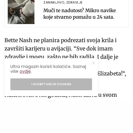
ZANIMLJIVO
,
ZDRAVLJE
Muči te nadutost? Mikro navike
koje stvarno pomažu u 24 sata.
Bette Nash ne planira podrezati svoja krila i
završiti karijeru u avijaciji. “Sve dok imam
zdravlje i mogu, zašto ne bih radila. I dalje je
zabavno , barem sam napravila svoj
Ultra magazin koristi kolačiće. Saznaj
više
ovdje
.
dijamantski jubilej, baš kao kraljica Elizabeta!“,
kaže ona.
I ACCEPT USE OF COOKIES
Nakon svih ovih godina, Nash uživa u svom
poslu i ponosna je što radi kao stjuardesa.
Izvor: mymodernmet.com