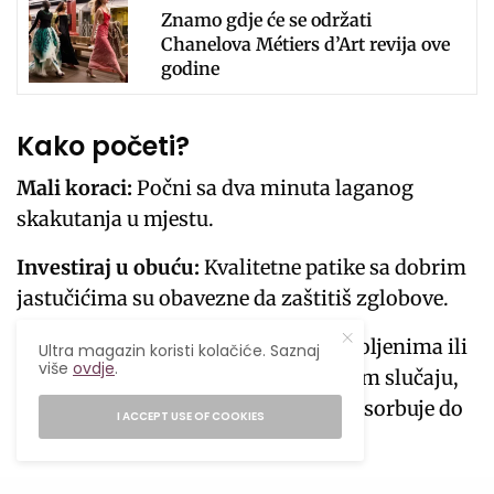
Znamo gdje će se održati
Chanelova Métiers d’Art revija ove
godine
Kako početi?
Mali koraci:
Počni sa dva minuta laganog
skakutanja u mjestu.
Investiraj u obuću:
Kvalitetne patike sa dobrim
jastučićima su obavezne da zaštitiš zglobove.
Slušaj tijelo:
Ako imaš problema s koljenima ili
Ultra magazin koristi kolačiće. Saznaj
više
ovdje
.
leđima, konsultuj se s ljekarom. U tom slučaju,
trambolina je idealno rješenje, jer apsorbuje do
I ACCEPT USE OF COOKIES
80% udara.
Skakanje oslobađa endorfine, hormone dobrog