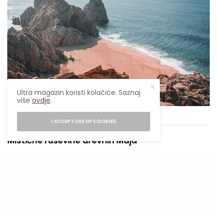
Ultra magazin koristi kolačiće. Saznaj
više
ovdje
.
Foto: pexels
I ACCEPT USE OF COOKIES
Mistične ruševine drevnih Maja
Mistične ruševine Maja jedna su od
najpopularnijih atrakcija u Meksiku. Ovi drevni
artefakti pokazuju veliku i naprednu civilizaciju
iz prošlog, davnog vremena, koja više ne
postoji. Ruševine karakterišu zadivljujuća djela