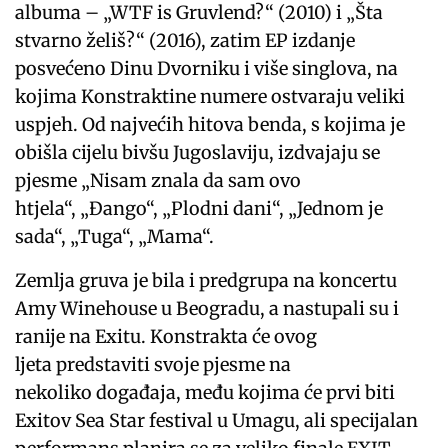
albuma – „WTF is Gruvlend?“ (2010) i „Šta
stvarno želiš?“ (2016), zatim EP izdanje
posvećeno Dinu Dvorniku i više singlova, na
kojima Konstraktine numere ostvaraju veliki
uspjeh. Od najvećih hitova benda, s kojima je
obišla cijelu bivšu Jugoslaviju, izdvajaju se
pjesme „Nisam znala da sam ovo
htjela“, „Đango“, „Plodni dani“, „Jednom je
sada“, „Tuga“, „Mama“.
Zemlja gruva je bila i predgrupa na koncertu
Amy Winehouse u Beogradu, a nastupali su i
ranije na Exitu. Konstrakta će ovog
ljeta predstaviti svoje pjesme na
nekoliko događaja, među kojima će prvi biti
Exitov Sea Star festival u Umagu, ali specijalan