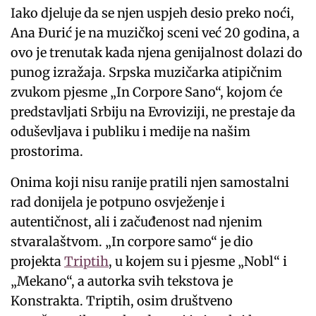
Iako djeluje da se njen uspjeh desio preko noći,
Ana Đurić je na muzičkoj sceni već 20 godina, a
ovo je trenutak kada njena genijalnost dolazi do
punog izražaja. Srpska muzičarka atipičnim
zvukom pjesme „In Corpore Sano“, kojom će
predstavljati Srbiju na Evroviziji, ne prestaje da
oduševljava i publiku i medije na našim
prostorima.
Onima koji nisu ranije pratili njen samostalni
rad donijela je potpuno osvježenje i
autentičnost, ali i začuđenost nad njenim
stvaralaštvom. „In corpore samo“ je dio
projekta
Triptih
, u kojem su i pjesme „Nobl“ i
„Mekano“, a autorka svih tekstova je
Konstrakta. Triptih, osim društveno