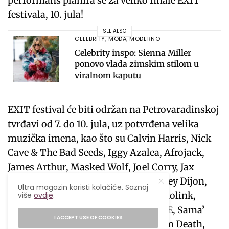
performans planira se za veliko finale EXIT
festivala, 10. jula!
SEE ALSO
CELEBRITY
,
MODA
,
MODERNO
Celebrity inspo: Sienna Miller
ponovo vlada zimskim stilom u
viralnom kaputu
EXIT festival će biti održan na Petrovaradinskoj
tvrđavi od 7. do 10. jula, uz potvrđena velika
muzička imena, kao što su Calvin Harris, Nick
Cave & The Bad Seeds, Iggy Azalea, Afrojack,
James Arthur, Masked Wolf, Joel Corry, Jax
Jones, Alok, ATB, Boris Brejcha, Honey Dijon,
Ultra magazin koristi kolačiće. Saznaj
Maceo Plex, Reinier Zonneveld, Monolink,
više
ovdje
.
Denis Sulta, Mathame, ZHU, ACRAZE, Sama’
I ACCEPT USE OF COOKIES
Abdulhadi, ANNA, Sepultura, Napalm Death,