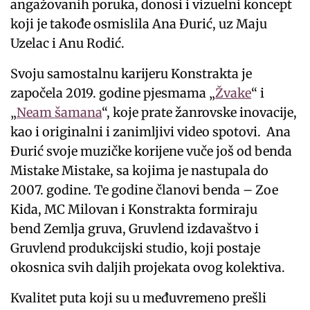
angažovanih poruka, donosi i vizuelni koncept
koji je takođe osmislila Ana Đurić, uz Maju
Uzelac i Anu Rodić.
Svoju samostalnu karijeru Konstrakta je
započela 2019. godine pjesmama „
Žvake
“ i
„
Neam šamana
“, koje prate žanrovske inovacije,
kao i originalni i zanimljivi video spotovi. Ana
Đurić svoje muzičke korijene vuče još od benda
Mistake Mistake, sa kojima je nastupala do
2007. godine. Te godine članovi benda – Zoe
Kida, MC Milovan i Konstrakta formiraju
bend Zemlja gruva, Gruvlend izdavaštvo i
Gruvlend produkcijski studio, koji postaje
okosnica svih daljih projekata ovog kolektiva.
Kvalitet puta koji su u međuvremeno prešli