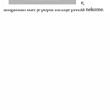
ne plaše se pogriješiti. Suprotno tome,
arogantan stav je poput mržnje prema nekome.
Skromni ljudi postaju sjajni lideri i prijatelji.
Foto: unsplash