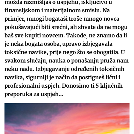
možda razmišljaš o uspjehu, isključivo u
finansijskom i materijalnom smislu. Na
primjer, mnogi bogataši troše mnogo novca
pokušavajući biti srećni, ali shvate da ne mogu
baš sve kupiti novcem. Takođe, ne znamo da li
je neka bogata osoba, upravo izbjegavala
toksične navike, prije nego što se obogatila. U
svakom slučaju, nauka o ponašanju pruža nam
neku nadu. Izbjegavanje određenih toksičnih
navika, sigurniji je način da postigneš lični i
profesionalni uspjeh. Donosimo ti 5 ključnih
preporuka za uspjeh…