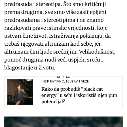
predrasuda i stereotipa. Što smo kritičniji
prema drugima, sve smo više zaslijepljeni
predrasudama i stereotipima i ne znamo
razlikovati prave istinske vrijednosti, koje
ustvari čine život. Istraživanja pokazuju, da
trebaš njegovati altruizam kod sebe, jer
altruizam čini ljude srećnijim. Velikodušnost,
pomoć drugima nudi veći uspjeh, sreću i
blagostanje u životu.
SEE ALSO
INSPIRATIVNO
,
LJUBAV I VEZE
Kako da probudiš “black cat
energy” u sebi i iskoristiš njen pun
potencijal?