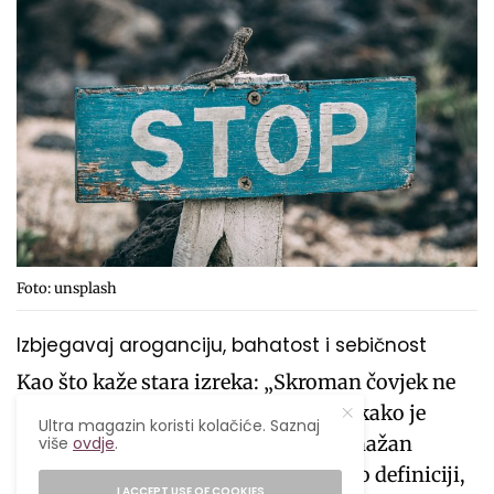
Foto: unsplash
Izbjegavaj aroganciju, bahatost i sebičnost
Kao što kaže stara izreka: „Skroman čovjek ne
može propasti“. Naučnici su otkrili, kako je
Ultra magazin koristi kolačiće. Saznaj
intelektualna poniznost, posebno snažan
više
ovdje
.
pokazatelj uspjeha. Skromni ljudi, po definiciji,
I ACCEPT USE OF COOKIES