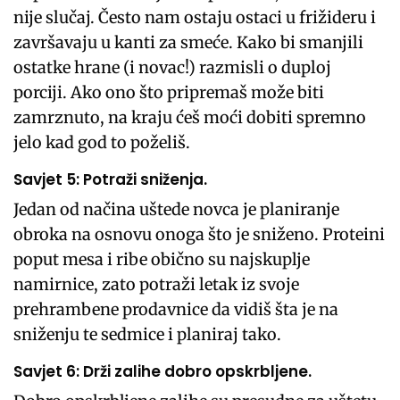
nije slučaj. Često nam ostaju ostaci u frižideru i
završavaju u kanti za smeće. Kako bi smanjili
ostatke hrane (i novac!) razmisli o duploj
porciji. Ako ono što pripremaš može biti
zamrznuto, na kraju ćeš moći dobiti spremno
jelo kad god to poželiš.
Savjet 5: Potraži sniženja.
Jedan od načina uštede novca je planiranje
obroka na osnovu onoga što je sniženo. Proteini
poput mesa i ribe obično su najskuplje
namirnice, zato potraži letak iz svoje
prehrambene prodavnice da vidiš šta je na
sniženju te sedmice i planiraj tako.
Savjet 6: Drži zalihe dobro opskrbljene.