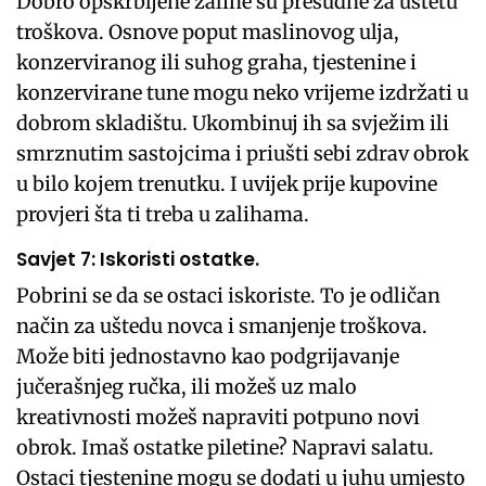
Dobro opskrbljene zalihe su presudne za uštetu
troškova. Osnove poput maslinovog ulja,
konzerviranog ili suhog graha, tjestenine i
konzervirane tune mogu neko vrijeme izdržati u
dobrom skladištu. Ukombinuj ih sa svježim ili
smrznutim sastojcima i priušti sebi zdrav obrok
u bilo kojem trenutku. I uvijek prije kupovine
provjeri šta ti treba u zalihama.
Savjet 7: Iskoristi ostatke.
Pobrini se da se ostaci iskoriste. To je odličan
način za uštedu novca i smanjenje troškova.
Može biti jednostavno kao podgrijavanje
jučerašnjeg ručka, ili možeš uz malo
kreativnosti možeš napraviti potpuno novi
obrok. Imaš ostatke piletine? Napravi salatu.
Ostaci tjestenine mogu se dodati u juhu umjesto