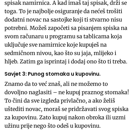
spisak namirnica. A kad imaš taj spisak, drži se
toga. To je najbolje osiguranje da nećeš trošiti
dodatni novac na sastojke koji ti stvarno nisu
potrebni. Možeš započeti sa pisanjem spiska na
svom računaru u programu sa tablicama koja
uključuje sve namirnice koje kupuješ na
sedmičnom nivou, kao što su jaja, mlijeko i
hljeb. Zatim ga isprintaj i dodaj ono što ti treba.
Savjet 3: Punog stomaka u kupovinu.
Znamo da to već znaš, ali ne možemo to
dovoljno naglasiti – ne kupuj praznog stomaka!
To čini da sve izgleda privlačno, a ako želiš
uštediti novac, moraš se pridržavati svog spiska
za kupovinu. Zato kupuj nakon obroka ili uzmi
užinu prije nego što odeš u kupovinu.