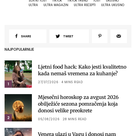
SLATKI TOST
TIKTOK
TIKTOK TREND
TOST
UKUSNO
ULTRA
ULTRA MAGAZIN
ULTRA RECEPTI
ULTRA UKUSNO
SHARE
TWEET
NAJPOPULARNIJE
Ljetni food hack: Kako jesti kvalitetno
kada nemaš vremena za kuhanje?
27/07/2026
4 MINS READ
1
Mjesečni horoskop za avgust 2026
obilježiće sezona pomračenja koja
donosi velike preokrete
2
05/08/2026
28 MINS READ
Venera ulazi u Vagu i donosi nam