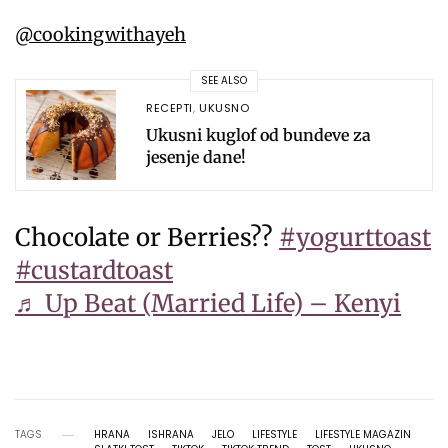
@cookingwithayeh
SEE ALSO
RECEPTI
,
UKUSNO
Ukusni kuglof od bundeve za
jesenje dane!
Chocolate or Berries??
#yogurttoast
#custardtoast
♬ Up Beat (Married Life) – Kenyi
TAGS
HRANA
ISHRANA
JELO
LIFESTYLE
LIFESTYLE MAGAZIN