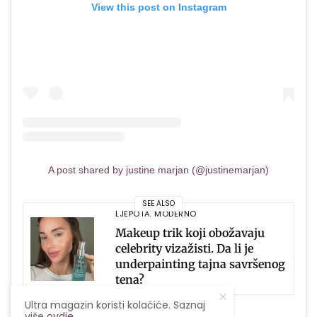
View this post on Instagram
A post shared by justine marjan (@justinemarjan)
SEE ALSO
LJEPOTA
,
MODERNO
Makeup trik koji obožavaju
celebrity vizažisti. Da li je
underpainting tajna savršenog
tena?
Ultra magazin koristi kolačiće. Saznaj
više
ovdje
.