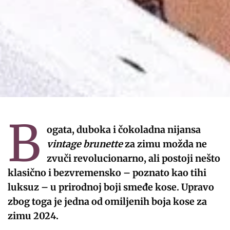
B
ogata, duboka i čokoladna nijansa
vintage brunette
za zimu možda ne
zvuči revolucionarno, ali postoji nešto
klasično i bezvremensko – poznato kao tihi
luksuz – u prirodnoj boji smeđe kose. Upravo
zbog toga je jedna od omiljenih boja kose za
zimu 2024.