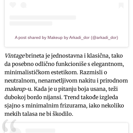
A post shared by Makeup by Arkadi_dor (@arkadi_dor)
Vintage
brineta je jednostavna i klasična, tako
da posebno odlično funkcioniše s elegantnom,
minimalističkom estetikom. Razmisli o
neutralnom, nenametljivom nakitu i prirodnom
makeup
-u. Kada je u pitanju boja usana, teži
dubokoj bordo nijansi. Trend takođe izgleda
sjajno s minimalnim frizurama, iako nekoliko
mekih talasa ne bi škodilo.