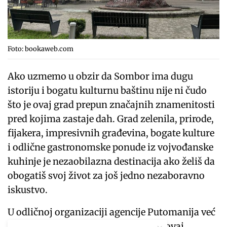
Foto: bookaweb.com
Ako uzmemo u obzir da Sombor ima dugu
istoriju i bogatu kulturnu baštinu nije ni čudo
što je ovaj grad prepun značajnih znamenitosti
pred kojima zastaje dah. Grad zelenila, prirode,
fijakera, impresivnih građevina, bogate kulture
i odlične gastronomske ponude iz vojvođanske
kuhinje je nezaobilazna destinacija ako želiš da
obogatiš svoj život za još jedno nezaboravno
iskustvo.
U odličnoj organizaciji agencije Putomanija već
ovog vikenda možeš da se zaputiš u ovaj