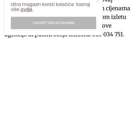
Ultra magazin koristi kolačiće. Saznaj
čarobni grad i to posebnim akcijskim cijenama
više
ovdje
.
za one najbrže. Sve informacije o ovom izletu
I ACCEPT USE OF COOKIES
možeš saznati na
Instagram
profilu ove
agencije ili putem broja telefona 065 034 751.
TAGS
INSPIRATIVNO
IZLET
LIFESTYLE
LIFESTYLE MAGAZIN
PUTOMANIJA
PUTOVANJA
PUTOVANJE
SPMBOR
ULTRA
ULTRA INSPIRATIVNO
ULTRA MAGAZIN
VIKEND PUTOVANJE
SHARE
TWEET
NAJPOPULARNIJE
Ljetni food hack: Kako jesti kvalitetno
kada nemaš vremena za kuhanje?