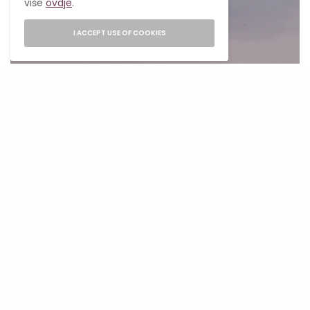
više
ovdje
.
I ACCEPT USE OF COOKIES
Getty images
Ovaj mali Versace “teaser” samo je dio
uzbuđenja koje nas čeka na predstojećem
Paris
Fashion Weeku
. Chanel, Dior, Bottega Veneta i
druge kuće već koriste crvene tepihe u Veneciji
kao prostor za suptilno predstavljanje svojih
novih kolekcija. Ako je suditi po reakcijama na
Roberts i Seyfried, Vitaleova era u Versaceu
mogla bi početi na najbolji mogući način – uz
blistav osmijeh, farmerke visokog struka i
mnogo razgovora o zajedništvu u modi.