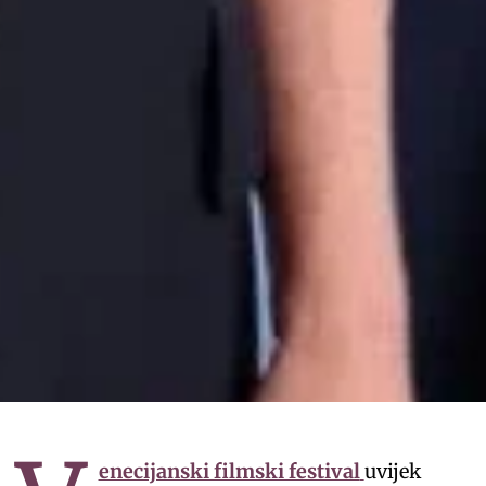
enecijanski filmski festival
uvijek