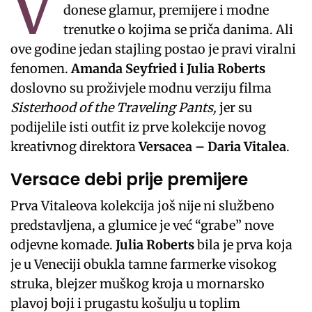
V
donese glamur, premijere i modne
trenutke o kojima se priča danima. Ali
ove godine jedan stajling postao je pravi viralni
fenomen.
Amanda Seyfried i Julia Roberts
doslovno su proživjele modnu verziju filma
Sisterhood of the Traveling Pants,
jer su
podijelile isti outfit iz prve kolekcije novog
kreativnog direktora
Versacea – Daria Vitalea
.
Versace debi prije premijere
Prva Vitaleova kolekcija još nije ni službeno
predstavljena, a glumice je već “grabe” nove
odjevne komade.
Julia Roberts
bila je prva koja
je u Veneciji obukla tamne farmerke visokog
struka, blejzer muškog kroja u mornarsko
plavoj boji i prugastu košulju u toplim