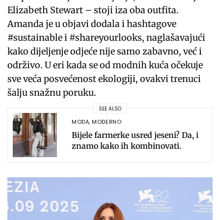
Elizabeth Stewart – stoji iza oba outfita.
Amanda je u objavi dodala i hashtagove
#sustainable i #shareyourlooks, naglašavajući
kako dijeljenje odjeće nije samo zabavno, već i
održivo. U eri kada se od modnih kuća očekuje
sve veća posvećenost ekologiji, ovakvi trenuci
šalju snažnu poruku.
SEE ALSO
MODA
,
MODERNO
Bijele farmerke usred jeseni? Da, i
znamo kako ih kombinovati.