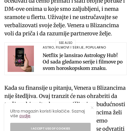
očekivati ​​da ćemo primati i slati brojne poruke i
DM-ove onima u koje smo zaljubljeni, i nema
sramote u flertu. Uživajte i ne ustručavajte se
verbalizovati svoje želje. Venera u Blizancima
voli da priča i da razumije partnerove želje.
SEE ALSO
ASTRO
,
FILMOVI I SERIJE
,
POPULARNO
Netflix je lansirao Astrology Hub!
Od sada gledamo serije i filmove po
svom horoskopskom znaku.
Kada su finansije u pitanju, Venera u Blizancima
nije štedljiva. Ovaj tranzit će nas ohrabriti da
trošimo hirovito, bez razmišljanja o budućnosti
Ultra magazin koristi kolačiće. Saznaj
i štednji za crne dane. Venera u Blizancima želi
više
ovdje
.
ono što je direktno ispred nje, pa nećemo
strpljivo čuvati novac. Ali pokušajte se odvratiti
I ACCEPT USE OF COOKIES