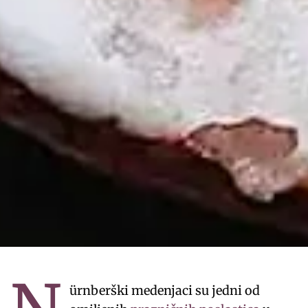
ürnberški medenjaci su jedni od