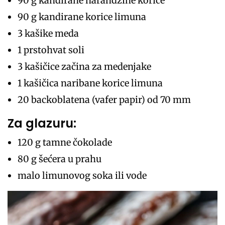
90 g kandirane narandžine korice
90 g kandirane korice limuna
3 kašike meda
1 prstohvat soli
3 kašičice začina za medenjake
1 kašičica naribane korice limuna
20 backoblatena (vafer papir) od 70 mm
Za glazuru:
120 g tamne čokolade
80 g šećera u prahu
malo limunovog soka ili vode