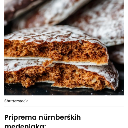
Shutterstock
Priprema nürnberških
medenjaka: