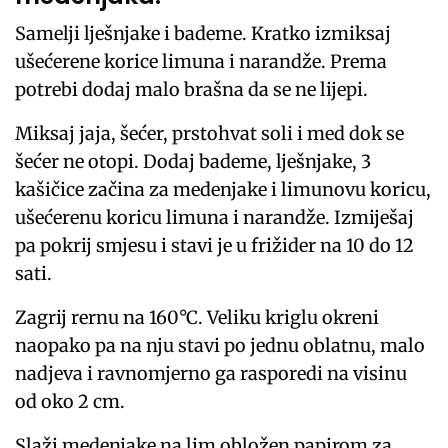
Samelji lješnjake i bademe. Kratko izmiksaj
ušećerene korice limuna i narandže. Prema
potrebi dodaj malo brašna da se ne lijepi.
Miksaj jaja, šećer, prstohvat soli i med dok se
šećer ne otopi. Dodaj bademe, lješnjake, 3
kašičice začina za medenjake i limunovu koricu,
ušećerenu koricu limuna i narandže. Izmiješaj
pa pokrij smjesu i stavi je u frižider na 10 do 12
sati.
Zagrij rernu na 160°C. Veliku kriglu okreni
naopako pa na nju stavi po jednu oblatnu, malo
nadjeva i ravnomjerno ga rasporedi na visinu
od oko 2 cm.
Slaži medenjake na lim obložen papirom za