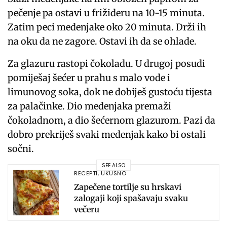
pečenje pa ostavi u frižideru na 10-15 minuta.
Zatim peci medenjake oko 20 minuta. Drži ih
na oku da ne zagore. Ostavi ih da se ohlade.
Za glazuru rastopi čokoladu. U drugoj posudi
pomiješaj šećer u prahu s malo vode i
limunovog soka, dok ne dobiješ gustoću tijesta
za palačinke. Dio medenjaka premaži
čokoladnom, a dio šećernom glazurom. Pazi da
dobro prekriješ svaki medenjak kako bi ostali
sočni.
SEE ALSO
RECEPTI
,
UKUSNO
Zapečene tortilje su hrskavi
zalogaji koji spašavaju svaku
večeru