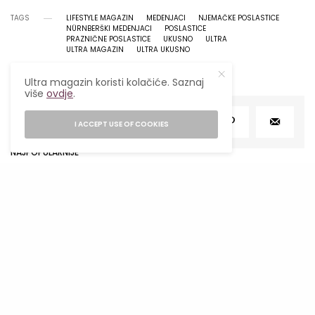
TAGS
LIFESTYLE MAGAZIN
MEDENJACI
NJEMAČKE POSLASTICE
NÜRNBERŠKI MEDENJACI
POSLASTICE
PRAZNIČNE POSLASTICE
UKUSNO
ULTRA
ULTRA MAGAZIN
ULTRA UKUSNO
Ultra magazin koristi kolačiće. Saznaj
više
ovdje
.
SHARE
TWEET
I ACCEPT USE OF COOKIES
NAJPOPULARNIJE
Mjesečni horoskop za avgust 2026
obilježiće sezona pomračenja koja
donosi velike preokrete
1
05/08/2026
28 MINS READ
Ljetni food hack: Kako jesti kvalitetno
kada nemaš vremena za kuhanje?
27/07/2026
4 MINS READ
2