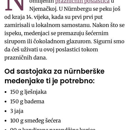
N
omiljenih
prazničnih poslastica
u
Njemačkoj. U Nürnbergu se peku još
od kraja 14. vijeka, kada su prvi prvi put
zamirisali u lokalnom samostanu. Nakon što se
ispeku, medenjaci se premazuju šećernim
sirupom ili čokoladnom glazurom. Sigurni smo
da ćeš uživati u ovoj poslastici tokom
prazničnih dana.
Od sastojaka za nürnberške
medenjake ti je potrebno:
150 g lješnjaka
150 g badema
3 jaja
100 g smeđeg šećera