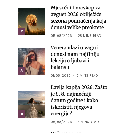
Mjesečni horoskop za
avgust 2026 obilježiće
sezona pomračenja koja
donosi velike preokrete
2
05/08/2026
28 MINS READ
Venera ulazi u Vagu i
donosi nam najfiniju
lekciju o ljubavi i
balansu
3
01/08/2026
6 MINS READ
Lavlja kapija 2026: Zašto
je 8. 8. najmoćniji
datum godine i kako
iskoristiti njegovu
energiju?
4
06/08/2026
4 MINS READ