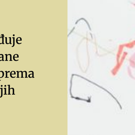
ađuje
ane
 prema
jih