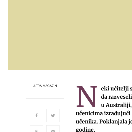
N
ULTRA MAGAZIN
eki učitelji
da razveseli
u Australij
učenicima izrađujući 
učenika. Poklanjala j
godine.