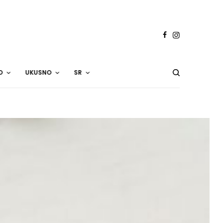
O
UKUSNO
SR