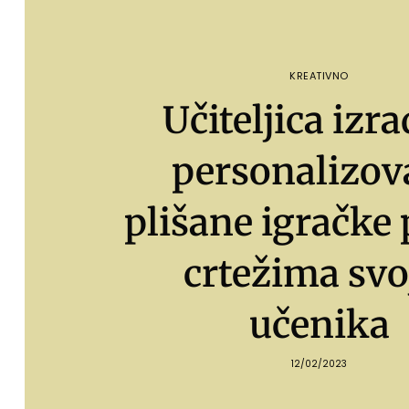
KREATIVNO
Učiteljica izr
personalizov
plišane igračke
crtežima svo
učenika
12/02/2023