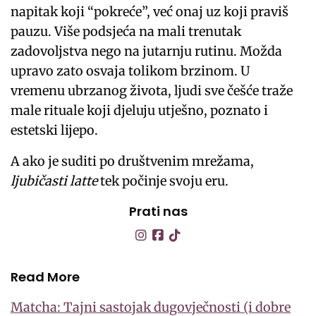
napitak koji “pokreće”, već onaj uz koji praviš
pauzu. Više podsjeća na mali trenutak
zadovoljstva nego na jutarnju rutinu. Možda
upravo zato osvaja tolikom brzinom. U
vremenu ubrzanog života, ljudi sve češće traže
male rituale koji djeluju utješno, poznato i
estetski lijepo.
A ako je suditi po društvenim mrežama,
ljubičasti latte
tek počinje svoju eru.
Prati nas
Read More
Matcha: Tajni sastojak dugovječnosti (i dobre