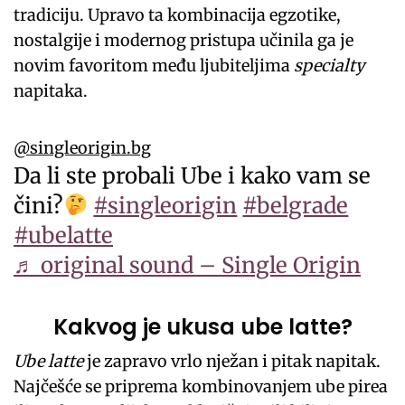
tradiciju. Upravo ta kombinacija egzotike,
nostalgije i modernog pristupa učinila ga je
novim favoritom među ljubiteljima
specialty
napitaka.
@singleorigin.bg
Da li ste probali Ube i kako vam se
čini?
#singleorigin
#belgrade
#ubelatte
♬ original sound – Single Origin
Kakvog je ukusa ube latte?
Ube latte
je zapravo vrlo nježan i pitak napitak.
Najčešće se priprema kombinovanjem ube pirea