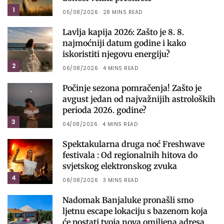
1
05/08/2026
28 MINS READ
Lavlja kapija 2026: Zašto je 8. 8.
najmoćniji datum godine i kako
iskoristiti njegovu energiju?
2
06/08/2026
4 MINS READ
Počinje sezona pomračenja! Zašto je
avgust jedan od najvažnijih astroloških
perioda 2026. godine?
3
04/08/2026
4 MINS READ
Spektakularna druga noć Freshwave
festivala : Od regionalnih hitova do
svjetskog elektronskog zvuka
4
08/08/2026
3 MINS READ
Nadomak Banjaluke pronašli smo
ljetnu escape lokaciju s bazenom koja
će postati tvoja nova omiljena adresa