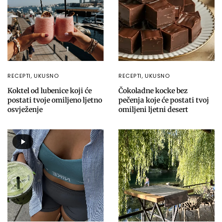
RECEPTI
,
UKUSNO
RECEPTI
,
UKUSNO
Koktel od lubenice koji će
Čokoladne kocke bez
postati tvoje omiljeno ljetno
pečenja koje će postati tvoj
osvježenje
omiljeni ljetni desert