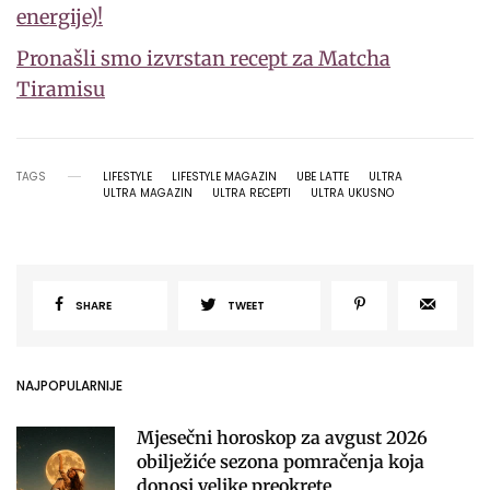
energije)!
Pronašli smo izvrstan recept za Matcha
Tiramisu
TAGS
LIFESTYLE
LIFESTYLE MAGAZIN
UBE LATTE
ULTRA
ULTRA MAGAZIN
ULTRA RECEPTI
ULTRA UKUSNO
SHARE
TWEET
NAJPOPULARNIJE
Mjesečni horoskop za avgust 2026
obilježiće sezona pomračenja koja
donosi velike preokrete