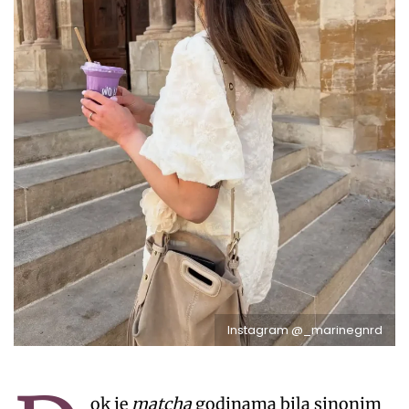
Instagram @_marinegnrd
ok je
matcha
godinama bila sinonim