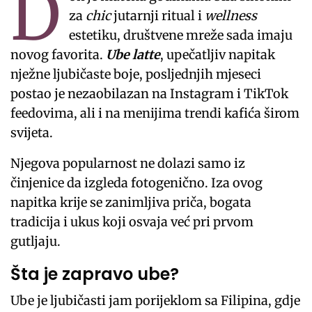
D
za
chic
jutarnji ritual i
wellness
estetiku, društvene mreže sada imaju
novog favorita.
Ube latte
, upečatljiv napitak
nježne ljubičaste boje, posljednjih mjeseci
postao je nezaobilazan na Instagram i TikTok
feedovima, ali i na menijima trendi kafića širom
svijeta.
Njegova popularnost ne dolazi samo iz
činjenice da izgleda fotogenično. Iza ovog
napitka krije se zanimljiva priča, bogata
tradicija i ukus koji osvaja već pri prvom
gutljaju.
Šta je zapravo ube?
Ube je ljubičasti jam porijeklom sa Filipina, gdje