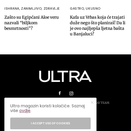
ISHRANA
,
ZANIMLJIVO
,
ZDRAVLJE
GASTRO
,
UKUSNO
Zašto su Egipćani Aloe veru
Kafa uz Vrbas koja će trajati
nazvali “biljkom
duže nego što planiraš! Da li
besmrtnosti”?
je ovo najljepša ljetna bašta
u Banjaluci?
© 2026 ULTRA MAGAZIN. SVA PRAVA ZADRŽANA.
PLAY TEAM
Ultra magazin koristi kolačiće. Saznaj
više
ovdje
.
USLOVI KORIŠTENJA
IMPRESSUM
I ACCEPT USE OF COOKIES