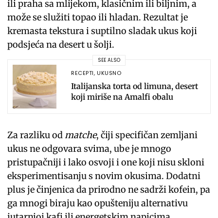
ili praha sa mlijekom, klasičnim ili biljnim, a
može se služiti topao ili hladan. Rezultat je
kremasta tekstura i suptilno sladak ukus koji
podsjeća na desert u šolji.
SEE ALSO
RECEPTI
,
UKUSNO
Italijanska torta od limuna, desert
koji miriše na Amalfi obalu
Za razliku od
matche
, čiji specifičan zemljani
ukus ne odgovara svima, ube je mnogo
pristupačniji i lako osvoji i one koji nisu skloni
eksperimentisanju s novim okusima. Dodatni
plus je činjenica da prirodno ne sadrži kofein, pa
ga mnogi biraju kao opušteniju alternativu
jutarnjoj kafi ili energetskim napicima.