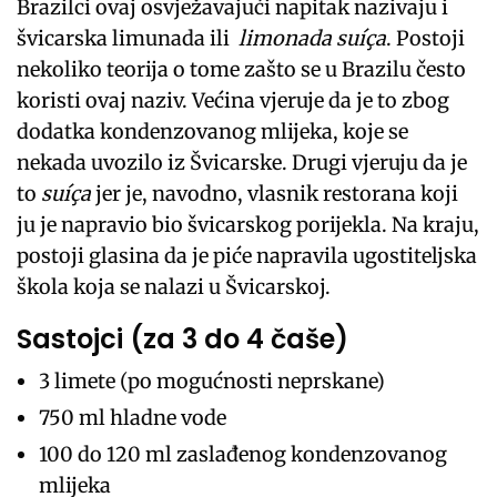
Brazilci ovaj osvježavajući napitak nazivaju i
švicarska limunada ili
limonada suíça
. Postoji
nekoliko teorija o tome zašto se u Brazilu često
koristi ovaj naziv. Većina vjeruje da je to zbog
dodatka kondenzovanog mlijeka, koje se
nekada uvozilo iz Švicarske. Drugi vjeruju da je
to
suíça
jer je, navodno, vlasnik restorana koji
ju je napravio bio švicarskog porijekla. Na kraju,
postoji glasina da je piće napravila ugostiteljska
škola koja se nalazi u Švicarskoj.
Sastojci (za 3 do 4 čaše)
3 limete (po mogućnosti neprskane)
750 ml hladne vode
100 do 120 ml zaslađenog kondenzovanog
mlijeka