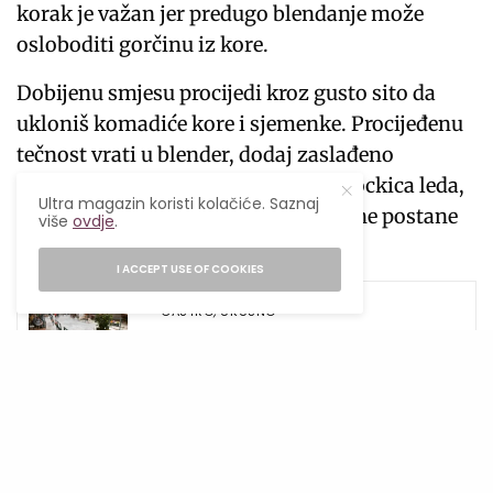
korak je važan jer predugo blendanje može
osloboditi gorčinu iz kore.
Dobijenu smjesu procijedi kroz gusto sito da
ukloniš komadiće kore i sjemenke. Procijeđenu
tečnost vrati u blender, dodaj zaslađeno
kondenzovano mlijeko i nekoliko kockica leda,
Ultra magazin koristi kolačiće. Saznaj
pa sve kratko izmiksaj dok napitak ne postane
više
ovdje
.
lagano pjenast i kremast.
I ACCEPT USE OF COOKIES
SEE ALSO
GASTRO
,
UKUSNO
Naše omiljene adrese za kafu i čaj u
Sarajevu
Posluži odmah, u rashlađenim čašama, uz
krišku limete, svježu mentu i dodatni led. Za