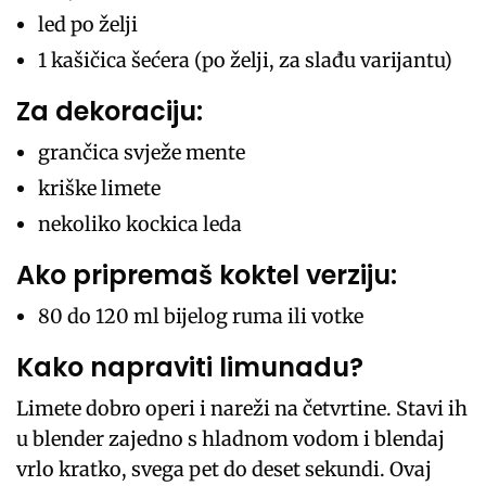
led po želji
1 kašičica šećera (po želji, za slađu varijantu)
Za dekoraciju:
grančica svježe mente
kriške limete
nekoliko kockica leda
Ako pripremaš koktel verziju:
80 do 120 ml bijelog ruma ili votke
Kako napraviti limunadu?
Limete dobro operi i nareži na četvrtine. Stavi ih
u blender zajedno s hladnom vodom i blendaj
vrlo kratko, svega pet do deset sekundi. Ovaj