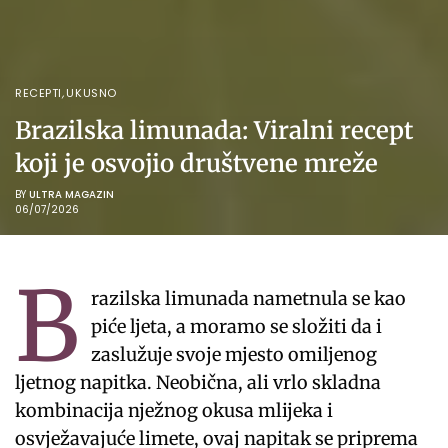
RECEPTI
,
UKUSNO
Brazilska limunada: Viralni recept
koji je osvojio društvene mreže
BY
ULTRA MAGAZIN
06/07/2026
B
razilska limunada nametnula se kao
piće ljeta, a moramo se složiti da i
zaslužuje svoje mjesto omiljenog
ljetnog napitka. Neobična, ali vrlo skladna
kombinacija nježnog okusa mlijeka i
osvježavajuće limete, ovaj napitak se priprema