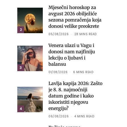
Mjesečni horoskop za
avgust 2026 obilježiće
sezona pomračenja koja
donosi velike preokrete
2
05/08/2026
28 MINS READ
Venera ulazi u Vagu i
donosi nam najfiniju
lekciju o ljubavi i
balansu
3
01/08/2026
6 MINS READ
Lavlja kapija 2026: Zašto
je 8. 8. najmoćniji
datum godine i kako
iskoristiti njegovu
energiju?
4
06/08/2026
4 MINS READ