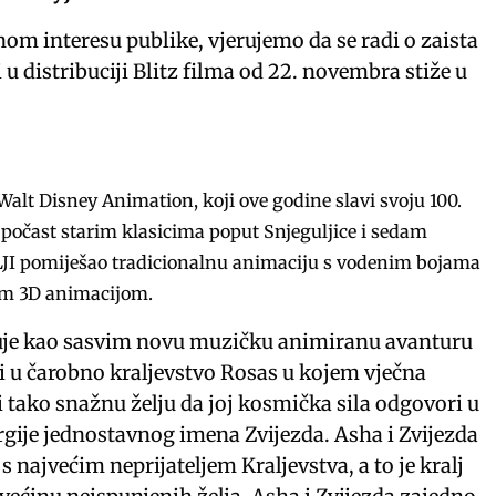
nom interesu publike, vjerujemo da se radi o zaista
 u distribuciji Blitz filma od 22. novembra stiže u
 Walt Disney Animation, koji ove godine slavi svoju 100.
 počast starim klasicima poput Snjeguljice i sedam
ELJI pomiješao tradicionalnu animaciju s vodenim bojama
om 3D animacijom.
suje kao sasvim novu muzičku animiranu avanturu
ti u čarobno kraljevstvo Rosas u kojem vječna
i tako snažnu želju da joj kosmička sila odgovori u
gije jednostavnog imena Zvijezda. Asha i Zvijezda
s najvećim neprijateljem Kraljevstva, a to je kralj