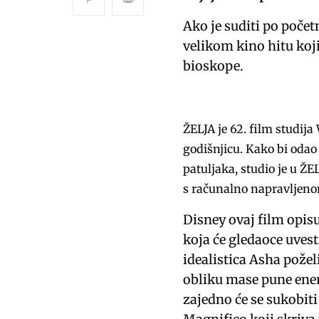
Ako je suditi po počet
velikom kino hitu koji
bioskope.
ŽELJA je 62. film studija
godišnjicu. Kako bi odao
patuljaka, studio je u Ž
s računalno napravljen
Disney ovaj film opi
koja će gledaoce uves
idealistica Asha požel
obliku mase pune ener
zajedno će se sukobiti 