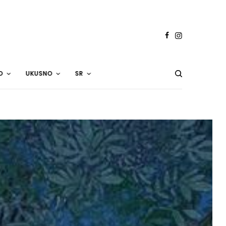
O
UKUSNO
SR