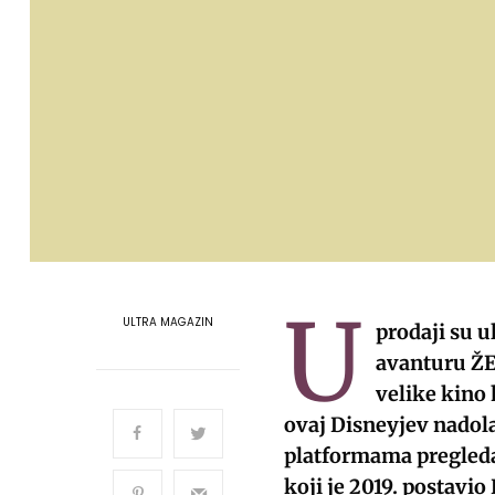
U
ULTRA MAGAZIN
prodaji su 
avanturu ŽEL
velike kino h
ovaj Disneyjev nadola
platformama pregledan
koji je 2019. postavio