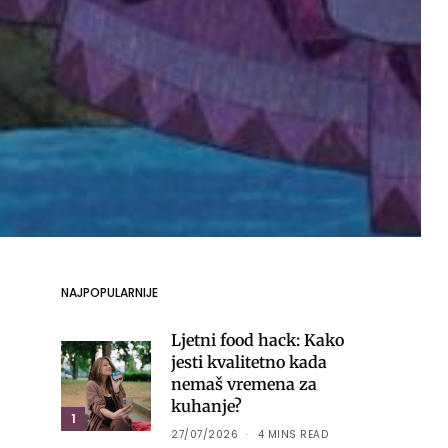
NAJPOPULARNIJE
Ljetni food hack: Kako
jesti kvalitetno kada
nemaš vremena za
kuhanje?
1
27/07/2026
4 MINS READ