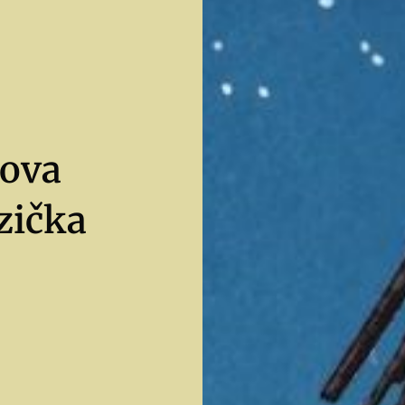
nova
zička