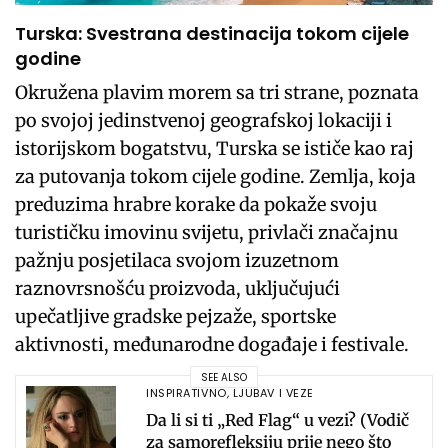
Turska: Svestrana destinacija tokom cijele
godine
Okružena plavim morem sa tri strane, poznata
po svojoj jedinstvenoj geografskoj lokaciji i
istorijskom bogatstvu, Turska se ističe kao raj
za putovanja tokom cijele godine. Zemlja, koja
preduzima hrabre korake da pokaže svoju
turističku imovinu svijetu, privlači značajnu
pažnju posjetilaca svojom izuzetnom
raznovrsnošću proizvoda, uključujući
upečatljive gradske pejzaže, sportske
aktivnosti, međunarodne događaje i festivale.
SEE ALSO
INSPIRATIVNO
,
LJUBAV I VEZE
Da li si ti „Red Flag“ u vezi? (Vodič
za samorefleksiju prije nego što