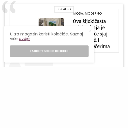
SEE ALSO
MODA
,
MODERNO
Ova šljokičasta
mini suknja je
dokaz da će sjaj
Ultra magazin koristi kolačiće. Saznaj
više
ovdje
.
dominirati i
ljetnim večerima
I ACCEPT USE OF COOKIES