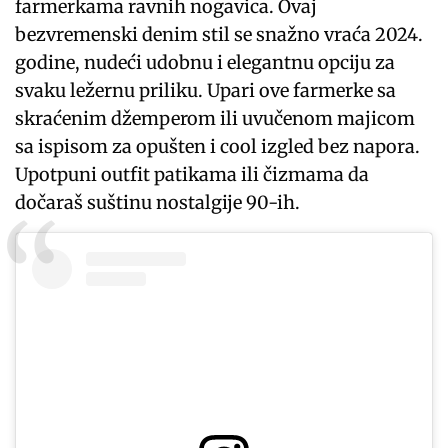
farmerkama ravnih nogavica. Ovaj
bezvremenski denim stil se snažno vraća 2024.
godine, nudeći udobnu i elegantnu opciju za
svaku ležernu priliku. Upari ove farmerke sa
skraćenim džemperom ili uvučenom majicom
sa ispisom za opušten i cool izgled bez napora.
Upotpuni outfit patikama ili čizmama da
dočaraš suštinu nostalgije 90-ih.