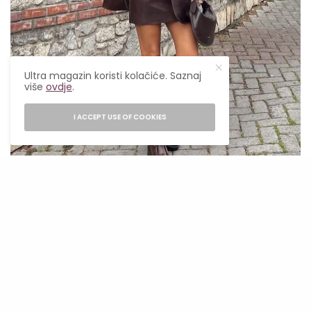
Ultra magazin koristi kolačiće. Saznaj
više
ovdje
.
I ACCEPT USE OF COOKIES
Instagram/@nazifeeozcan
Ako si tražila kombinaciju koja izgleda skupo
bez puno truda, spoj smeđe i sive je tvoj novi
cheat code
. Toplina čokolade uz hladnoću
grafita pravi savršen balans. Dovoljno je