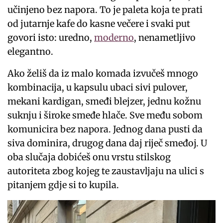
učinjeno bez napora. To je paleta koja te prati
od jutarnje kafe do kasne večere i svaki put
govori isto: uredno,
moderno
, nenametljivo
elegantno.
Ako želiš da iz malo komada izvučeš mnogo
kombinacija, u kapsulu ubaci sivi pulover,
mekani kardigan, smeđi blejzer, jednu kožnu
suknju i široke smeđe hlače. Sve među sobom
komunicira bez napora. Jednog dana pusti da
siva dominira, drugog dana daj riječ smeđoj. U
oba slučaja dobićeš onu vrstu stilskog
autoriteta zbog kojeg te zaustavljaju na ulici s
pitanjem gdje si to kupila.